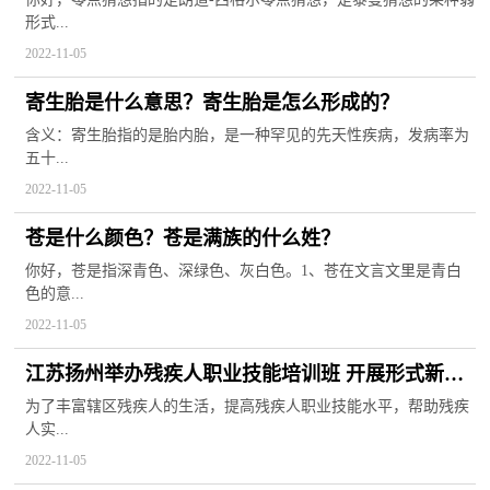
形式...
2022-11-05
寄生胎是什么意思？寄生胎是怎么形成的？
含义：寄生胎指的是胎内胎，是一种罕见的先天性疾病，发病率为
五十...
2022-11-05
苍是什么颜色？苍是满族的什么姓？
你好，苍是指深青色、深绿色、灰白色。1、苍在文言文里是青白
色的意...
2022-11-05
江苏扬州举办残疾人职业技能培训班 开展形式新颖
的手工制作活动
为了丰富辖区残疾人的生活，提高残疾人职业技能水平，帮助残疾
人实...
2022-11-05