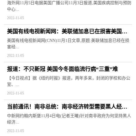
名患者住院
海外网11月5日电据美国广播公司11月3日报道,美国疾病控制与预防
中心...
2022-11-05
美国有线电视新闻网：美联储加息已在损害美国经
济
美国有线电视新闻网(CNN)11月1日文章,原题:美联储加息已经在损
害经...
2022-11-05
报道：不只新冠 美国今冬面临流行病“三重”难
【今日视点】据《纽约时报》报道，两年多来，封闭的学校和办公
室、...
2022-11-05
当前通讯！南非总统：南非经济转型需要黑人经济
振兴政策
中新网约翰内斯堡11月4日电(记者王曦)针对南非政府为何坚持黑人
经济...
2022-11-05