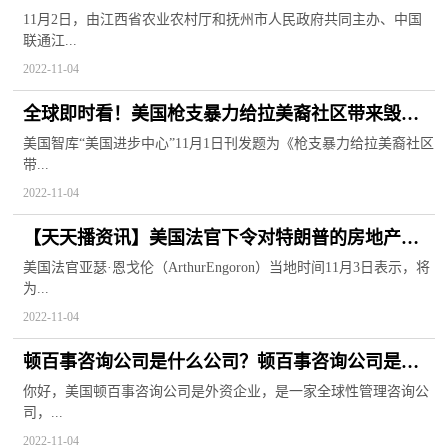
国联通（江西）数字农业农村研究院揭牌成立
11月2日，由江西省农业农村厅和抚州市人民政府共同主办、中国
联通江...
2022-11-04
全球即时看！美国枪支暴力给拉美裔社区带来毁灭
性影响 美智库批当地官员不作为
美国智库“美国进步中心”11月1日刊发题为《枪支暴力给拉美裔社区
带...
2022-11-04
【天天播资讯】美国法官下令对特朗普的房地产公
司进行外部监管
美国法官亚瑟·恩戈伦（ArthurEngoron）当地时间11月3日表示，将
为...
2022-11-04
顿百事咨询公司是什么公司？顿百事咨询公司是干
什么的？
你好，美国顿百事咨询公司是外资企业，是一家全球性管理咨询公
司，...
2022-11-04