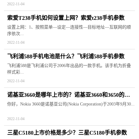
2022-11-04
索爱T238手机如何设置上网？索爱t238手机参数
设置上网：1、按照菜单—设定—连接性—目标地址—互联网的顺
序依次...
2022-11-04
飞利浦588手机电池是什么？飞利浦588手机参数
飞利浦588是飞利浦公司于2006年出品的一款手机。该手机为折叠
样式彩...
2022-11-04
诺基亚3660是哪年上市的？诺基亚3660和3650的区
别
你好，Nokia 3660是诺基亚公司(Nokia Corporation)于2003年9月30...
2022-11-04
三星C5180上市价格是多少？三星C5180手机参数