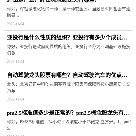
辉钼是什么？辉钼概念股龙头有哪些？
你好，辉钼是硫化物的一种，是一种软金属。当触摸时辉钼会有油
腻感...
2022-11-04
亚投行是什么性质的组织？亚投行有多少个成员
国？
你好，亚投行是政府间性质的组织。亚投行全称为亚洲基础设施投
资银...
2022-11-04
自动驾驶龙头股票有哪些？自动驾驶汽车的优点和
缺点
龙头：北京君正中科创达德赛西威华阳集团保隆科技小康股份长安
汽车...
2022-11-04
pm2.5标准值多少是正常的？pm2.5概念股龙头有哪
些？
你好，PM2 5标准值：24小时平均浓度小于75微克 立方米。1、pm2
5...