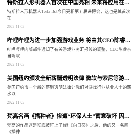
特斯拉人形机器人首次在中国亮相 未来将应用在烹
饪和园艺等范围
特斯拉人形机器人Tesla Bot今日亮相第五届进博会，这也是其首次
在...
2022-11-05
哔哩哔哩为进一步加强游戏业务 将由其CEO陈睿亲
自听取汇报
哔哩哔哩内部邮件通知了有关游戏业务汇报线的调整，CEO陈睿亲
自听取...
2022-11-05
美国纽约颁发全新薪酬透明法律 微软与索尼等游戏
大厂公开其年薪
美国纽约市一个新的薪酬透明法律让我们对游戏行业从业人士的薪
水以...
2022-11-05
梵高名画《播种者》惨遭“环保人士”蓄意破坏 因玻
璃保护所幸并无大碍
梵高的作品这是彻底被盯上了!继《向日葵》之后，他的又一名画
《播种...