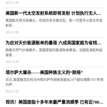
2022-11-05
美国新一代太空发射系统即将发射 计划执行无人绕
月飞行测试任务
美国航天局日前确认，在经历多次推迟后，新一代登月火箭太空发
射系...
2022-11-05
为应对天价能源账单的暴涨 六成英国家庭为省钱选
择不开暖气
随着天然气价格飙升，英国家庭的能源账单暴涨。法国民调机构益
普索...
2022-11-05
塔尔萨大屠杀——美国种族主义的“脓疮”
近日,美国俄克拉何马州塔尔萨市相继发掘出24个疑似埋葬1921年塔
尔萨...
2022-11-05
视讯！美国面临十多年来最严重流感季 已有近7000