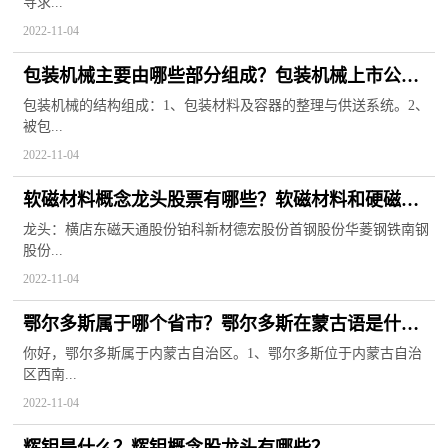
寻求...
2022-11-04
包装机械主要由哪些部分组成？包装机械上市公司
龙头
包装机械的结构组成：1、包装材料及容器的整理与供送系统。2、
被包...
2022-11-04
软磁材料概念龙头股票有哪些？软磁材料和硬磁材
料的区别
龙头：横店东磁天通股份铂科新材德宏股份首钢股份华菱钢铁南钢
股份...
2022-11-04
鄂尔多斯属于哪个省市？鄂尔多斯在蒙古语是什么
意思？
你好，鄂尔多斯属于内蒙古自治区。1、鄂尔多斯位于内蒙古自治
区西南...
2022-11-04