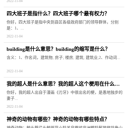
2022-11-04
四大班子是指什么？四大班子哪个最有权力？
你好，四大班子是指中央到县区各级政府部门的领导群体，分别
是：1、...
2022-11-04
building是什么意思？building的缩写是什么？
含义：1、作名词，建筑物; 房子; 楼房; 建筑; 建筑业;2、作动词...
2022-11-04
我的超人是什么意思？我的超人这个梗用在什么地
方？
你好，我的超人出自于漫画《刃牙》中很出名的梗，是愚地独步的
妻子...
2022-11-04
神奇的动物有哪些？神奇的动物有哪些特点？
神奇动物：鲸头鹳弓头鲸斑背小羚羊皇霸鹟非洲瞪羚鬃狼貉捻角山