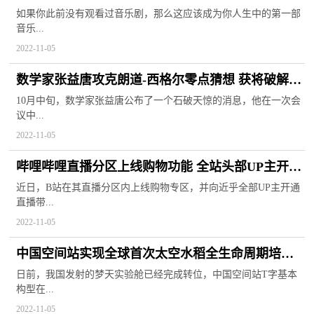
化品牌“西戏”出品
如果你此前没有观看过音乐剧，那么这应该成为你人生中的第一部
音乐...
2022-11-05
数学家张益唐攻克朗道-西格尔零点猜想 获将破解百
年来最大数学难题
10月中旬，数学家张益唐公布了一个石破天惊的消息，他在一次会
议中...
2022-11-05
哔哩哔哩直播分区上线购物功能 全站头部UP主开通
直播带货权限
近日，B站在其直播分区内上线购物专区，并向近乎全部UP主开通
直播带...
2022-11-05
中国空间站实现全球首次太空水稻全生命周期培育
将进一步提质增产
日前，我国发射的梦天实验舱已经完成转位，中国空间站T字基本
构型在...
2022-11-05