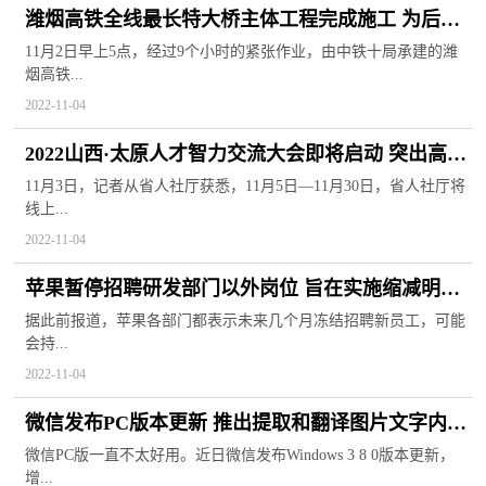
潍烟高铁全线最长特大桥主体工程完成施工 为后续
工作奠定坚实基础
11月2日早上5点，经过9个小时的紧张作业，由中铁十局承建的潍
烟高铁...
2022-11-04
2022山西·太原人才智力交流大会即将启动 突出高校
毕业生等群体洽谈
11月3日，记者从省人社厅获悉，11月5日—11月30日，省人社厅将
线上...
2022-11-04
苹果暂停招聘研发部门以外岗位 旨在实施缩减明年
预算的计划
据此前报道，苹果各部门都表示未来几个月冻结招聘新员工，可能
会持...
2022-11-04
微信发布PC版本更新 推出提取和翻译图片文字内容
等实用功能
微信PC版一直不太好用。近日微信发布Windows 3 8 0版本更新，
增...