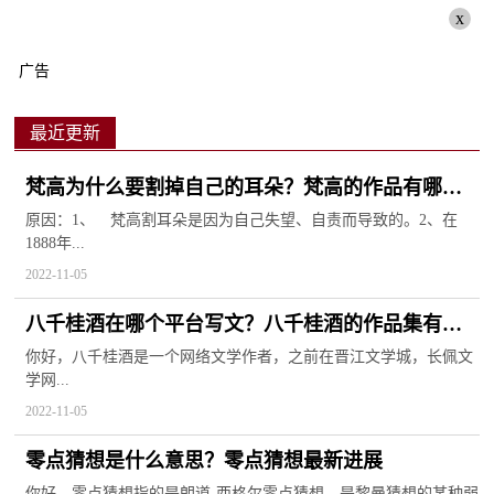
x
广告
最近更新
梵高为什么要割掉自己的耳朵？梵高的作品有哪
些？
原因：1、 梵高割耳朵是因为自己失望、自责而导致的。2、在
1888年...
2022-11-05
八千桂酒在哪个平台写文？八千桂酒的作品集有哪
些？
你好，八千桂酒是一个网络文学作者，之前在晋江文学城，长佩文
学网...
2022-11-05
零点猜想是什么意思？零点猜想最新进展
你好，零点猜想指的是朗道-西格尔零点猜想，是黎曼猜想的某种弱