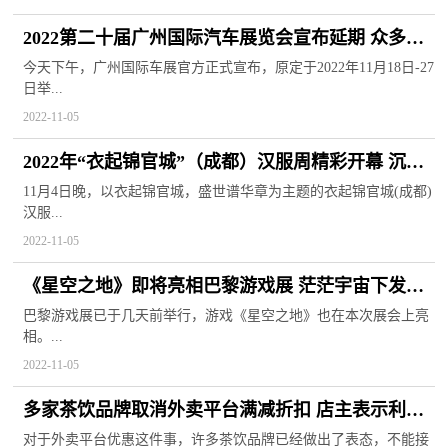
2022第二十届广州国际汽车展览会宣布延期 众多造
车新势力品牌出席
今天下午，广州国际车展官方正式宣布，原定于2022年11月18日-27
日举...
2022-11-05
2022年“衣起锦官城”（成都）汉服周精彩开幕 沉浸
式体验文化盛宴
11月4日晚，以衣起锦官城，盛世谱华章为主题的衣起锦官城(成都)
汉服...
2022-11-05
《星空之地》即将亮相巴黎游戏展 茫茫宇宙下发掘
人类的终极奥秘
巴黎游戏展已于几天前举行，游戏《星空之地》也在本次展会上亮
相。...
2022-11-05
多家茶饮品牌取消外卖平台满减折扣 店主表示利润
单薄且生意难做
对于外卖平台优惠这件事，许多茶饮品牌已经做出了表态，不能接