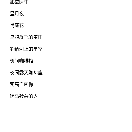
加歇医生
星月夜
鸢尾花
乌鸦群飞的麦田
罗纳河上的星空
夜间咖啡馆
夜间露天咖啡座
梵高自画像
吃马铃薯的人