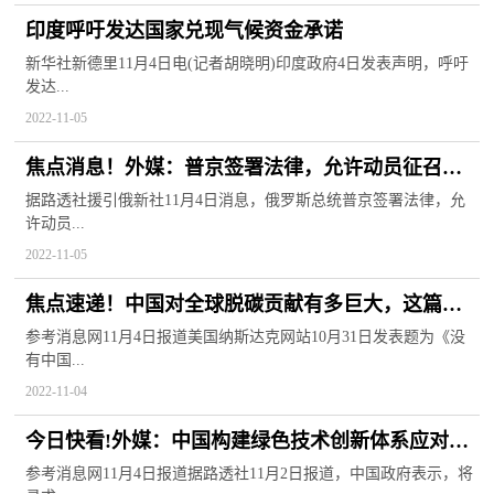
印度呼吁发达国家兑现气候资金承诺
新华社新德里11月4日电(记者胡晓明)印度政府4日发表声明，呼吁
发达...
2022-11-05
焦点消息！外媒：普京签署法律，允许动员征召重
罪者
据路透社援引俄新社11月4日消息，俄罗斯总统普京签署法律，允
许动员...
2022-11-05
焦点速递！中国对全球脱碳贡献有多巨大，这篇外
媒文章道出了事实
参考消息网11月4日报道美国纳斯达克网站10月31日发表题为《没
有中国...
2022-11-04
今日快看!外媒：中国构建绿色技术创新体系应对环
境挑战
参考消息网11月4日报道据路透社11月2日报道，中国政府表示，将