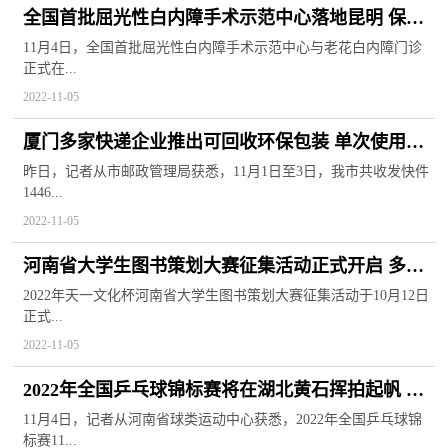
全国首批屈光性白内障手术示范中心落地昆明 保障
老年人健康素养
11月4日，全国首批屈光性白内障手术示范中心与老花白内障门诊
正式在...
2022-11-05
厦门多家快递企业推出可回收环保包装 单次使用成
本节约50%以上
昨日，记者从市邮政管理局获悉，11月1日至3日，我市共收发快件
1446...
2022-11-05
河南省大学生图书策划大赛征集活动正式开启 多项
赛道等你参与
2022年天一文化杯河南省大学生图书策划大赛征集活动于10月12日
正式...
2022-11-05
2022年全国乒乓球锦标赛将在湖北黄石挥拍起帆 数
百名运动员参赛
11月4日，记者从河南省球类运动中心获悉，2022年全国乒乓球锦
标赛11...