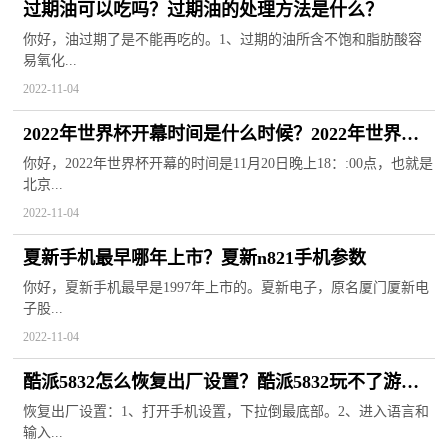
过期油可以吃吗？过期油的处理方法是什么？
你好，油过期了是不能再吃的。1、过期的油所含不饱和脂肪酸容
易氧化...
2022-11-04
2022年世界杯开幕时间是什么时候？2022年世界杯
在哪个国家举办？
你好，2022年世界杯开幕的时间是11月20日晚上18：:00点，也就是
北京...
2022-11-04
夏新手机最早哪年上市？夏新n821手机参数
你好，夏新手机最早是1997年上市的。夏新电子，原名厦门厦新电
子股...
2022-11-04
酷派5832怎么恢复出厂设置？酷派5832玩不了游
戏？
恢复出厂设置：1、打开手机设置，下拉倒最底部。2、进入语言和
输入...