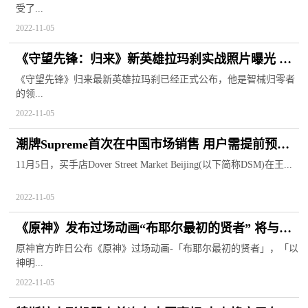
受了...
2022-11-05
《守望先锋：归来》新英雄拉玛刹实战照片曝光 拥
有2种不同形态
《守望先锋》归来最新英雄拉玛刹已经正式公布，他是智械归零者
的领...
2022-11-05
潮牌Supreme首次在中国市场销售 用户需提前预约
抽签方可购买
11月5日，买手店Dover Street Market Beijing(以下简称DSM)在王...
2022-11-05
《原神》发布过场动画“布耶尔最初的贤者” 将与正
机之神进行对抗
原神官方昨日公布《原神》过场动画-「布耶尔最初的贤者」，「以
神明...
2022-11-05