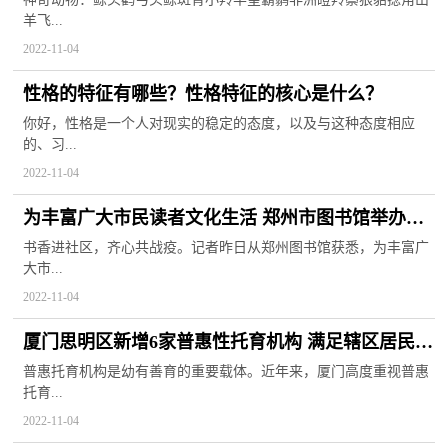
羊飞...
2022-11-04
性格的特征有哪些？性格特征的核心是什么？
你好，性格是一个人对现实的稳定的态度，以及与这种态度相应
的、习...
2022-11-04
为丰富广大市民读者文化生活 郑州市图书馆举办线
上阅读推广活动
书香进社区，齐心共战疫。记者昨日从郑州图书馆获悉，为丰富广
大市...
2022-11-04
厦门思明区新增6家普惠性托育机构 满足辖区居民
“幼有所托”照护需求
普惠托育机构是幼有善育的重要载体。近年来，厦门高度重视普惠
托育...
2022-11-04