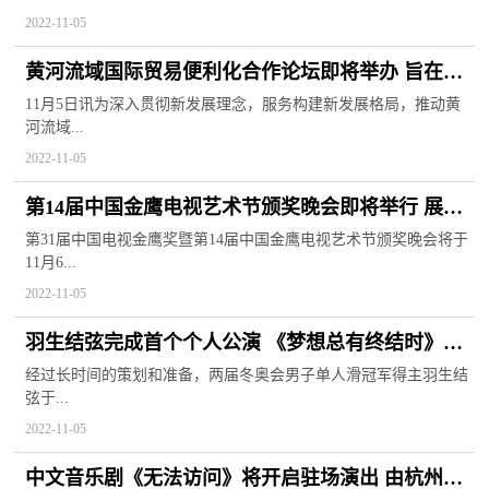
2022-11-05
黄河流域国际贸易便利化合作论坛即将举办 旨在加
强跨省区合作
11月5日讯为深入贯彻新发展理念，服务构建新发展格局，推动黄
河流域...
2022-11-05
第14届中国金鹰电视艺术节颁奖晚会即将举行 展现
新时代文化发展
第31届中国电视金鹰奖暨第14届中国金鹰电视艺术节颁奖晚会将于
11月6...
2022-11-05
羽生结弦完成首个个人公演 《梦想总有终结时》挑
战花滑运动极限
经过长时间的策划和准备，两届冬奥会男子单人滑冠军得主羽生结
弦于...
2022-11-05
中文音乐剧《无法访问》将开启驻场演出 由杭州文