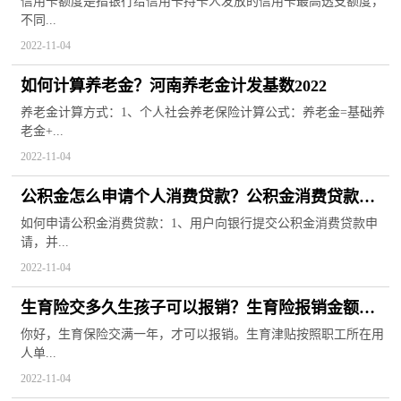
信用卡额度是指银行给信用卡持卡人发放的信用卡最高透支额度，
不同...
2022-11-04
如何计算养老金？河南养老金计发基数2022
养老金计算方式：1、个人社会养老保险计算公式：养老金=基础养
老金+...
2022-11-04
公积金怎么申请个人消费贷款？公积金消费贷款申
请条件
如何申请公积金消费贷款：1、用户向银行提交公积金消费贷款申
请，并...
2022-11-04
生育险交多久生孩子可以报销？生育险报销金额怎
么算的？
你好，生育保险交满一年，才可以报销。生育津贴按照职工所在用
人单...
2022-11-04