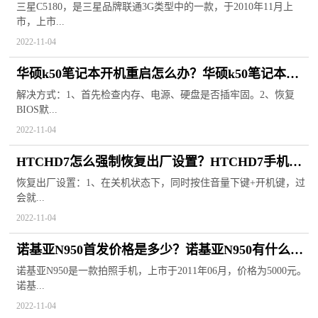
三星C5180，是三星品牌联通3G类型中的一款，于2010年11月上
市，上市...
2022-11-04
华硕k50笔记本开机重启怎么办？华硕k50笔记本参
数
解决方式：1、首先检查内存、电源、硬盘是否插牢固。2、恢复
BIOS默...
2022-11-04
HTCHD7怎么强制恢复出厂设置？HTCHD7手机参
数
恢复出厂设置：1、在关机状态下，同时按住音量下键+开机键，过
会就...
2022-11-04
诺基亚N950首发价格是多少？诺基亚N950有什么
用？
诺基亚N950是一款拍照手机，上市于2011年06月，价格为5000元。
诺基...
2022-11-04