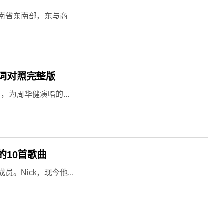
省东南部，东与商...
词对照完整版
为周华健演唱的...
10首歌曲
。Nick，现今他...