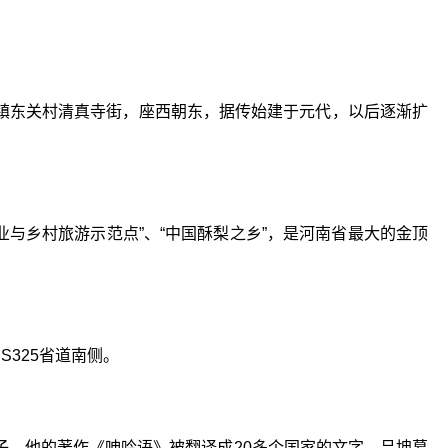
镇东关村清真寺街，座西朝东，据传始建于元代，以后逐渐扩
业与乡村旅游示范点”、“中国酥梨之乡”，是河南省最大的金顶
325省道南侧。
子。他的著作《呻吟语》被翻译成20多个国家的文字。吕坤墓