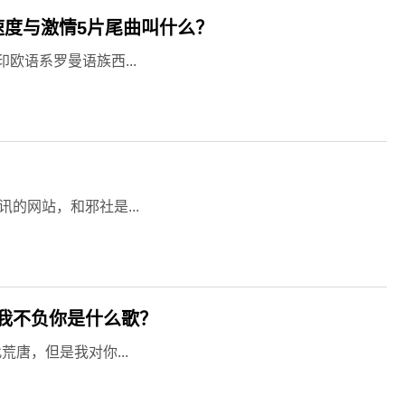
速度与激情5片尾曲叫什么？
欧语系罗曼语族西...
的网站，和邪社是...
我不负你是什么歌？
唐，但是我对你...