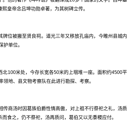
康熙皇帝念吕坤功勋卓著，为其树碑立传。
其牌位被搬至贤良祠。道光三年又移放孔庙内，今睢州县城内
物保护单位。
100米处，今存长宽各50米的上堌堆一座。面积约4500平
曾率领地、县文物考察队在此进行勘探、考察。
。相传商汤时因葛族伯爵性情高傲，对上祖不行祭祀之礼，汤质
杀而食之，仍不祭祀，汤再质问，葛伯又以无黍稷应付。