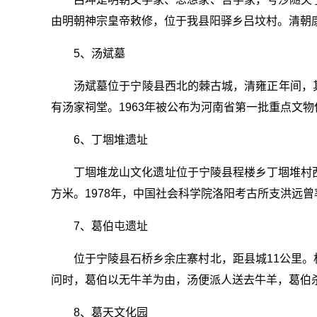
由明朝神宗皇帝敕修，位于我县阳驿乡吕坟村。清朝
5、汤斌墓
汤斌墓位于宁陵县西北的棘古城，清雍正年间，
有汤家祠堂。1963年被公布为河南省第一批重点文
6、丁堌堆遗址
丁堌堆龙山文化遗址位于宁陵县程楼乡丁堌堆村西北
方米。1978年，中国社会科学院洛阳考古所支洪远
7、葛伯屯遗址
位于宁陵县石桥乡余庄寨村北，距县城11公里
问时，葛伯以无牛羊为由，汤便派人送去牛羊，葛伯
8、葛天文化园