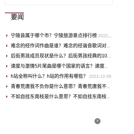
要闻
宁陵县属于哪个市？宁陵旅游景点排行榜
2022-12-08
难念的经作词作曲是谁？难念的经谐音歌词对照完整版
202
后街男孩成员现状是什么？后街男孩经典的10首歌曲
2022-
速度与激情5片尾曲是哪个国家的语言？速度与激情5片尾曲叫什么？
h站全称叫什么？h站的作用有哪些？
2022-12-08
青春荒唐我不负你是什么意思？青春荒唐我不负你是什么歌？
不如自挂东南枝是什么意思？不如自挂东南枝的上一句是什么？
x