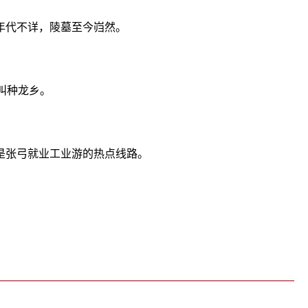
年代不详，陵墓至今岿然。
叫种龙乡。
是张弓就业工业游的热点线路。
四季分明地区
暖温带半湿润季风气候