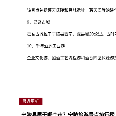
该景点包括葛天氏陵和葛城遗址，葛天氏陵始建
9、己吾古城
己吾古城位于宁陵县西南，距县城20公里。古时
10、千年酒乡工业游
企业文化游、酿酒工艺流程游和酒香四溢探源游
关键词：
河南商丘
黄河冲积平原
最近更新
宁陵县属于哪个市？宁陵旅游景点排行榜