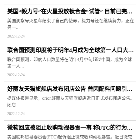
美国“毅力号”在火星投放钛合金“试管” 目前已完成
16个岩石土壤样本
美国洞察号火星车结束了自己的使命，毅力号还在继续努力，正在
另一...
2022-12-24
联合国预测印度将于明年4月成为全球第一人口大国
数量持续增长
联合国预测，印度人口数量将在明年4月中旬超过中国，成为全球
第一人...
2022-12-24
好丽友天猫旗舰店发布闭店公告 曾因配料问题引起
网友大规模抵制
据媒体报道显示，orion好丽友天猫旗舰店近日正式发布闭店公告。
闭店...
2022-12-24
微软回应被阻止收购动视暴雪一事 称FTC的行为或
违反美国宪法
美国联邦贸易委员会(FTC)起诉阻止微软收购动视暴雪。近日微软