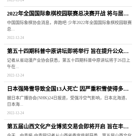
2022-12-24
2022年全国国际象棋校园联赛总决赛开战 将与居文
君争夺女子世界冠军
中国国际象棋协会消息，奔跑吧·少年2022年全国国际象棋校园联赛
总...
2022-12-24
第五十四期科普中原讲坛即将举行 旨在提升公众科
学素质
记者从省动漫产业协会获悉，第五十四期科普中原讲坛将于26日上
午在...
2022-12-24
日本强降雪导致全国13人死亡 因严重积雪使得多地
交通收到影响
据日本广播协会(NHK)24日报道，受强冷空气影响，日本北海道、
日本海...
2022-12-24
第五届山西文化产业博览交易会即将开启 旨在丰富
群众文化生活
今天，中青报·中青网记者从山西省委宣传部获悉，第五届山西文化