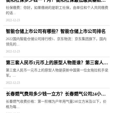
衡阳社保多少钱一个月？衡阳社保最低缴费基数
2022
社保缴费：你好，如果缴纳的是职工社保，由单位和个人共同缴费
的话...
2022-12-23
智能仓储上市公司有哪些？智能仓储上市公司排名
2022国内智能仓储公司排行榜1、京东物流：京东集团旗下，国内
领先的...
2022-12-23
第三套人民币1元币上的原型人物是谁？第三套人民
币大全套价格
第三套人民币一元币上的原型人物是获新中国第一位女拖拉机手梁
军。...
2022-12-23
长春燃气费用多少钱一立方？长春燃气公司24小时
服务热线
长春燃气收费价格：第一阶梯为户年用气量240立方米及以下，价
格为每...