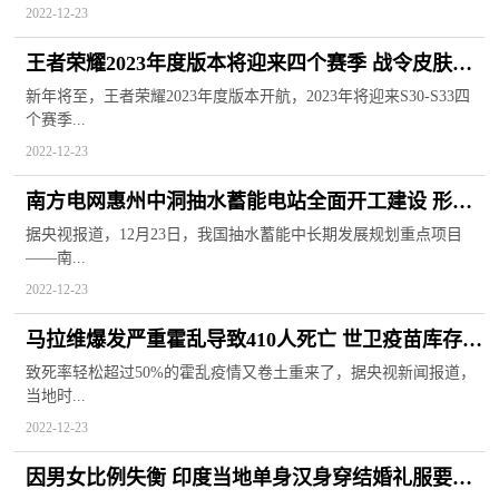
2022-12-23
王者荣耀2023年度版本将迎来四个赛季 战令皮肤现
已暖心公布
新年将至，王者荣耀2023年度版本开航，2023年将迎来S30-S33四
个赛季...
2022-12-23
南方电网惠州中洞抽水蓄能电站全面开工建设 形象
称为“城市充电宝”
据央视报道，12月23日，我国抽水蓄能中长期发展规划重点项目
——南...
2022-12-23
马拉维爆发严重霍乱导致410人死亡 世卫疫苗库存现
已所剩无几
致死率轻松超过50%的霍乱疫情又卷土重来了，据央视新闻报道，
当地时...
2022-12-23
因男女比例失衡 印度当地单身汉身穿结婚礼服要求