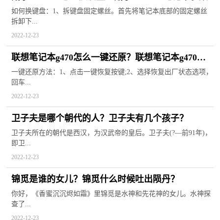
如何换键盘：1、拆键盘固定螺丝。首先将笔记本底部的固定螺丝
拆卸下...
2022-12-23
联想笔记本g470怎么一键还原？联想笔记本g470配
置参数
一键还原方法：1、点击一键恢复按键;2、选择恢复出厂状态选项，
回车...
2022-12-23
卫子夫是哪个朝代的人？卫子夫有几个孩子？
卫子夫所在的朝代是西汉，为汉武帝的皇后。卫子夫(?—前91年)，
即卫...
2022-12-23
锦觅是谁的女儿？锦觅什么时候吐出陨丹？
你好，《香蜜沉沉烬如霜》里锦觅是水神和先花神的女儿。水神探
查了...
2022-12-23