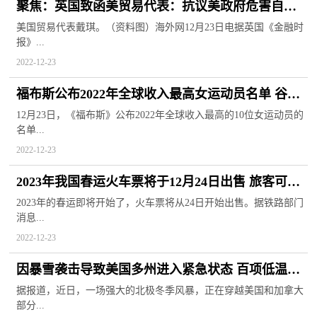
聚焦：英国致函美贸易代表：抗议美政府危害自由
贸易 损害全球多个经济体利益
美国贸易代表戴琪。（资料图）海外网12月23日电据英国《金融时
报》...
2022-12-23
福布斯公布2022年全球收入最高女运动员名单 谷爱
凌占据第三位
12月23日，《福布斯》公布2022年全球收入最高的10位女运动员的
名单...
2022-12-23
2023年我国春运火车票将于12月24日出售 旅客可根
据行程进行购买
2023年的春运即将开始了，火车票将从24日开始出售。据铁路部门
消息...
2022-12-23
因暴雪袭击导致美国多州进入紧急状态 百项低温纪
录或将被打破
据报道，近日，一场强大的北极冬季风暴，正在穿越美国和加拿大
部分...