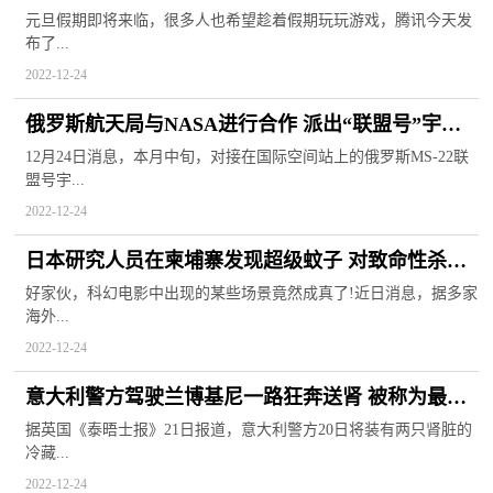
落实防沉迷制度
元旦假期即将来临，很多人也希望趁着假期玩玩游戏，腾讯今天发
布了...
2022-12-24
俄罗斯航天局与NASA进行合作 派出“联盟号”宇宙
飞船接机组人员回家
12月24日消息，本月中旬，对接在国际空间站上的俄罗斯MS-22联
盟号宇...
2022-12-24
日本研究人员在柬埔寨发现超级蚊子 对致命性杀虫
剂具有免疫
好家伙，科幻电影中出现的某些场景竟然成真了!近日消息，据多家
海外...
2022-12-24
意大利警方驾驶兰博基尼一路狂奔送肾 被称为最美
丽的圣诞礼物
据英国《泰晤士报》21日报道，意大利警方20日将装有两只肾脏的
冷藏...
2022-12-24