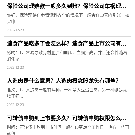
保险公司理赔款一般多久到账？保险公司车祸理赔
标准
你好，保险理赔在申请资料齐全的情况下一般会在10天内到账。如
果申...
2022-12-23
速食产品吃多了会怎么样？速食产品上市公司有哪
些？
影响：1、容易导致身材肥胖和血压、血脂升高，并且还会伴随着
消化系...
2022-12-23
人造肉是什么意思？人造肉概念股龙头有哪些？
含义：1、人造肉一般有两种，一种是大豆蛋白肉，另一种则是动
物干细...
2022-12-23
可转债申购到上市要多久？可转债申购权限怎么开
通？
时间：可转债申购到上市时间一般在10至20个工作日，也有一些可
转债...