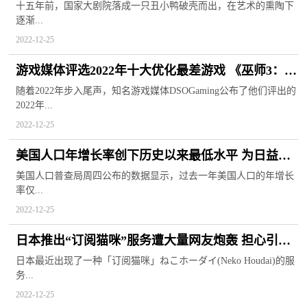
云曦灵技术支持
十五年前，国家大剧院落成一只丑小鸭破壳而出，在艺术的熏陶下
逐渐...
2022-12-25
游戏媒体评选2022年十大优化最差游戏 《巫师3：狂
猎》次时代版上榜
随着2022年步入尾声，知名游戏媒体DSOGaming公布了他们评出的
2022年...
2022-12-25
美国人口年增长率创下历史以来最低水平 为日益紧
张的劳动力市场增添压力
美国人口普查局周四公布的数据显示，过去一年美国人口的年增长
率仅...
2022-12-25
日本推出“订阅猫咪”服务遭大量网友炮轰 担心引发
猫咪的身心疾病
日本最近出现了一种「订阅猫咪」ねこホーダイ(Neko Houdai)的服
务...
2022-12-25