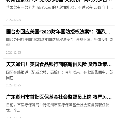
备无线充电
苹果曾有一款名为 AirPower 的无线充电器，不过它在 2019 年上...
2022-12-25
国台办回应美国“2023财年国防授权法案”：强烈不
满、坚决反对-天天热推荐
国台办回应美国“2023财年国防授权法案”：强烈不满、坚决反对-新
华...
2022-12-25
天天通讯！英国食品银行面临断供风险 货币政策持
续收紧难以缓解通胀
国际在线报道（记者梁弢、高瞻）：今年以来，在七国集团中，英
国在...
2022-12-25
广东潮州市首批医保基金社会监督员上岗 将严厉打
击欺诈骗保行为
日前，市医疗保障局举行潮州市医疗保障基金社会监督员聘任仪
式，全...