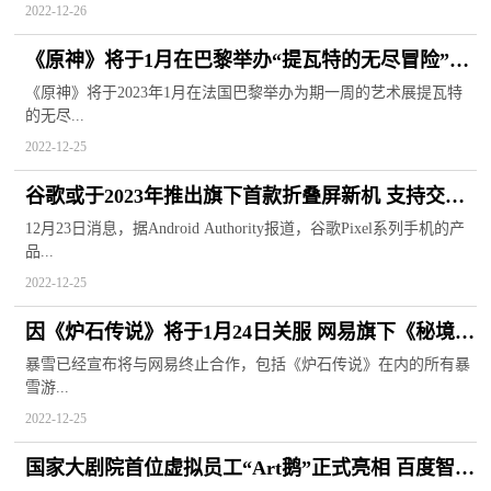
2022-12-26
《原神》将于1月在巴黎举办“提瓦特的无尽冒险”艺
术展 内含大量周边
《原神》将于2023年1月在法国巴黎举办为期一周的艺术展提瓦特
的无尽...
2022-12-25
谷歌或于2023年推出旗下首款折叠屏新机 支持交错
式HDR影像算法
12月23日消息，据Android Authority报道，谷歌Pixel系列手机的产
品...
2022-12-25
因《炉石传说》将于1月24日关服 网易旗下《秘境对
决》正式恢复运营
暴雪已经宣布将与网易终止合作，包括《炉石传说》在内的所有暴
雪游...
2022-12-25
国家大剧院首位虚拟员工“Art鹅”正式亮相 百度智能