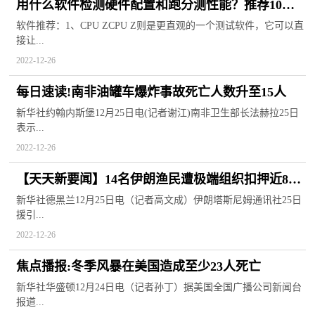
用什么软件检测硬件配置和跑分测性能？推荐10款
电脑性能测试软件
软件推荐：1、CPU ZCPU Z则是更直观的一个测试软件，它可以直
接让...
2022-12-26
每日速读!南非油罐车爆炸事故死亡人数升至15人
新华社约翰内斯堡12月25日电(记者谢江)南非卫生部长法赫拉25日
表示...
2022-12-26
【天天新要闻】14名伊朗渔民遭极端组织扣押近8年
后获释
新华社德黑兰12月25日电（记者高文成）伊朗塔斯尼姆通讯社25日
援引...
2022-12-26
焦点播报:冬季风暴在美国造成至少23人死亡
新华社华盛顿12月24日电（记者孙丁）据美国全国广播公司新闻台
报道...