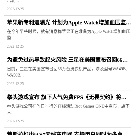
击北...
2022-12-25
苹果新专利遭曝光 计划为Apple Watch增加血压监测
等功能
在今年早些时候，就有消息称苹果正在准备为Apple Watch增加血压
监...
2022-12-25
为避免过热导致起火风险 三星在美国宣布召回66万
台洗衣机产品
日前，三星在美国宣布召回66万台洗衣机产品，涉及型号WA49B,
WA50B...
2022-12-25
拳头游戏宣布 旗下人气免费FPS《无畏契约》将于
明年在日本举行大师赛
拳头游戏公司在昨日举行的在线活动Riot Games ONE中宣布，旗下
人...
2022-12-25
特斯拉推出“Qi”无线充电器 支持用户同时为多台设