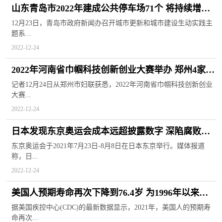
山东青岛市2022年建成公共停车场71个 将持续增加
泊位供给
12月23日，青岛市政府新闻办召开城市更新和城市建设生动实践主
题系...
2022-12-24
2022年河南省巾帼科技创新创业大赛举办 郑州4家企
业摘得桂冠
记者12月24日从郑州市妇联获悉，2022年河南省巾帼科技创新创业
大赛...
2022-12-24
日本发现东京奥运会成本远超披露数字 深陷腐败与
暗箱操作等丑闻
东京奥运会于2021年7月23日-8月8日在日本东京举行。媒体报道
称，日...
2022-12-24
美国人预期寿命再次下降到76.4岁 为1996年以来最
低水平
据美国疾控中心(CDC)的最新数据显示，2021年，美国人的预期寿
命再次...