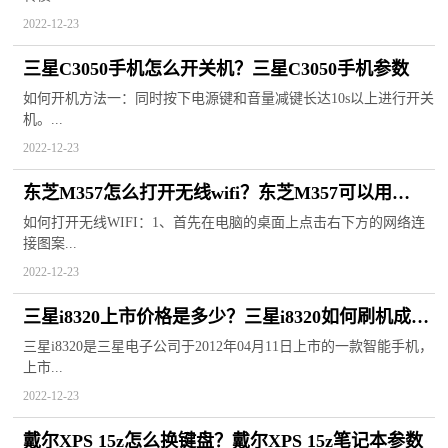
2022-12-23
三星C3050手机怎么开关机？三星C3050手机参数
如何开机方法一：同时按下电源键和音量减键长达10s以上进行开关
机。...
2022-12-23
东芝M357怎么打开无线wifi？东芝M357可以用
DDR3的内存吗？
如何打开无线WIFI：1、首先在电脑的桌面上点击右下方的网络连
接图案...
2022-12-23
三星i8320上市价格是多少？三星i8320如何刷机成安
卓？
三星i8320是三星电子公司于2012年04月11日上市的一款智能手机，
上市...
2022-12-23
戴尔XPS 15z怎么换键盘？戴尔XPS 15z笔记本参数