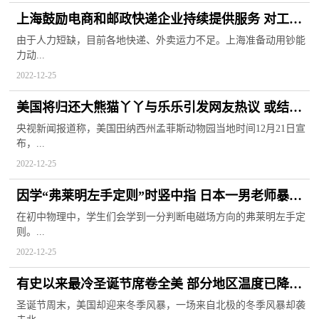
上海鼓励电商和邮政快递企业持续提供服务 对工作
人员每日补贴60元
由于人力短缺，目前各地快递、外卖运力不足。上海准备动用钞能
力动...
2022-12-25
美国将归还大熊猫丫丫与乐乐引发网友热议 或结束
20年租借期
央视新闻报道称，美国田纳西州孟菲斯动物园当地时间12月21日宣
布，...
2022-12-25
因学“弗莱明左手定则”时竖中指 日本一男老师暴打
初二学生
在初中物理中，学生们会学到一分判断电磁场方向的弗莱明左手定
则。...
2022-12-25
有史以来最冷圣诞节席卷全美 部分地区温度已降至
零下四十摄氏度
圣诞节周末，美国却迎来冬季风暴，一场来自北极的冬季风暴却袭