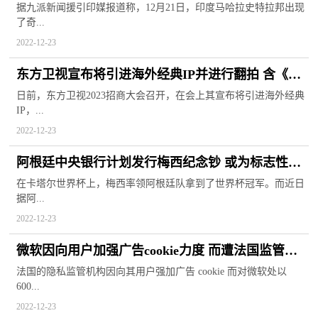
政府为其安排新娘
据九派新闻援引印媒报道称，12月21日，印度马哈拉史特拉邦出现
了奇...
2022-12-23
东方卫视宣布将引进海外经典IP并进行翻拍 含《老
友记》等美剧
日前，东方卫视2023招商大会召开，在会上其宣布将引进海外经典
IP，...
2022-12-23
阿根廷中央银行计划发行梅西纪念钞 或为标志性数
字1000比索
在卡塔尔世界杯上，梅西率领阿根廷队拿到了世界杯冠军。而近日
据阿...
2022-12-23
微软因向用户加强广告cookie力度 而遭法国监管部
门罚款6000万欧元
法国的隐私监管机构因向其用户强加广告 cookie 而对微软处以
600...
2022-12-23