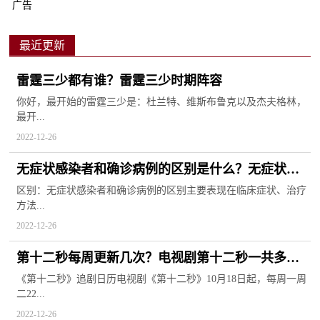
广告
最近更新
雷霆三少都有谁？雷霆三少时期阵容
你好，最开始的雷霆三少是：杜兰特、维斯布鲁克以及杰夫格林，
最开...
2022-12-26
无症状感染者和确诊病例的区别是什么？无症状感
染者是什么意思？无症状感染者需要治疗吗？
区别：无症状感染者和确诊病例的区别主要表现在临床症状、治疗
方法...
2022-12-26
第十二秒每周更新几次？电视剧第十二秒一共多少
集大结局？
《第十二秒》追剧日历电视剧《第十二秒》10月18日起，每周一周
二22...
2022-12-26