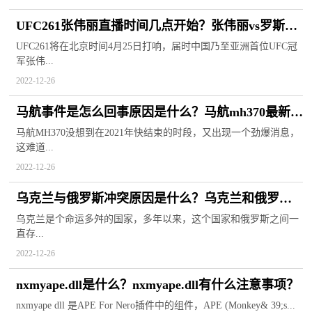
UFC261张伟丽直播时间几点开始？张伟丽vs罗斯4
月25号比赛在哪里直播？
UFC261将在北京时间4月25日打响，届时中国乃至亚洲首位UFC冠
军张伟...
2022-12-26
马航事件是怎么回事原因是什么？马航mh370最新消
息
马航MH370没想到在2021年快结束的时段，又出现一个劲爆消息，
这难道...
2022-12-26
乌克兰与俄罗斯冲突原因是什么？乌克兰和俄罗斯
关系为什么打起来？
乌克兰是个命运多舛的国家，多年以来，这个国家和俄罗斯之间一
直存...
2022-12-26
nxmyape.dll是什么？nxmyape.dll有什么注意事项？
nxmyape dll 是APE For Nero插件中的组件，APE (Monkey& 39;s...