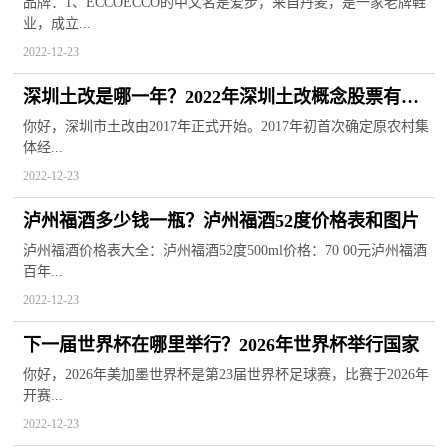
些？
品牌：1、ECCOECCO的中文名是爱步，来自丹麦，是一家老牌鞋
业，成立...
2022-12-23
深圳土改是哪一年？2022年深圳土改概念股票有哪
些？
你好，深圳市土改由2017年正式开始。2017年初首次确定原农村集
体经...
2022-12-23
泸州福酒多少钱一瓶？泸州福酒52度价格表和图片
泸州福酒价格表大全：泸州福酒52度500ml价格：70 00元泸州福酒
百年...
2022-12-23
下一届世界杯在哪里举行？2026年世界杯举行国家
你好，2026年美加墨世界杯是第23届世界杯足球赛，比赛于2026年
开赛...
2022-12-23