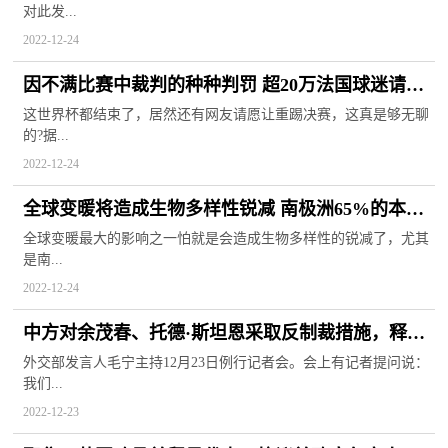
对此发...
2022-12-24
因不满比赛中裁判的种种判罚 超20万法国球迷请求
重踢世界杯决赛
这世界杯都结束了，居然还有网友请愿让重踢决赛，这真是够无聊
的?据...
2022-12-24
全球变暖将造成生物多样性锐减 南极洲65%的本土
物种或在本世纪消失
全球变暖最大的影响之一怕就是会造成生物多样性的锐减了，尤其
是南...
2022-12-24
中方对余茂春、托德·斯坦恩采取反制裁措施，释放
什么信号？外交部回应:全球快资讯
外交部发言人毛宁主持12月23日例行记者会。会上有记者提问说：
我们...
2022-12-23