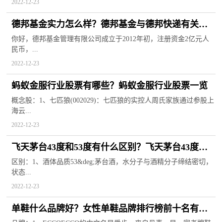
2022-12-23
德邦基金实力怎么样？德邦基金与德邦快递有关联
吗？
你好，德邦基金管理有限公司成立于2012年初，注册资金2亿元人
民币，...
2022-12-23
蚂蚁金服行业股票有哪些？蚂蚁金服行业股票一览
概念股：1、七匹狼(002029)：七匹狼的实控人周氏家族通过参股上
海云...
2022-12-23
飞天茅台43度和53度有什么区别？飞天茅台43度市
场价格
区别：1、酒体品质53&deg;茅台酒，水分子与酒精分子缔结密切，
状态...
2022-12-23
单鞋什么品牌好？女性单鞋品牌排行榜前十名有哪