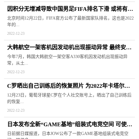
因积分无增减导致中国男足FIFA排名下滑 或将有缘
美加墨世界杯
北京时间12月22日，FIFA官方公布了最新国家队排名，这也是2022
年的...
2022-12-23
大韩航空一架客机因发动机出现振动异常 最终安全
降落仁川国际机场
今年7月，韩国大韩航空一架空客A330客机因发动机出现振动异
常，从土...
2022-12-23
C罗晒出自己训练后的恢复照片 为2022年卡塔尔世
界杯后首次发文
12月23日，葡萄牙球星C罗在个人社交账号上，晒出了自己训练后
的恢复...
2022-12-23
日本发布全新“GAME基地”组装式电竞空间 可使玩
家体验沉浸式游戏
日前据日媒报道，日本JOW公布了一款GAME基地组装式电竞空