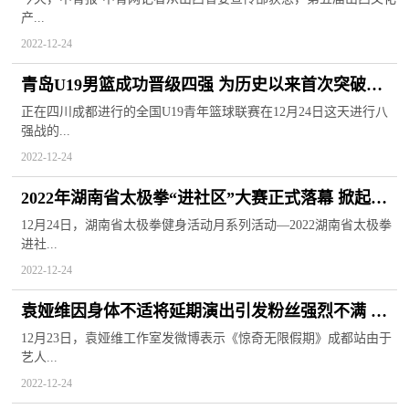
产...
2022-12-24
青岛U19男篮成功晋级四强 为历史以来首次突破青
年联赛八强大关
正在四川成都进行的全国U19青年篮球联赛在12月24日这天进行八
强战的...
2022-12-24
2022年湖南省太极拳“进社区”大赛正式落幕 掀起全
民健身新高潮
12月24日，湖南省太极拳健身活动月系列活动—2022湖南省太极拳
进社...
2022-12-24
袁娅维因身体不适将延期演出引发粉丝强烈不满 要
求报销其路费
12月23日，袁娅维工作室发微博表示《惊奇无限假期》成都站由于
艺人...
2022-12-24