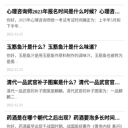
心理咨询师2023年报名时间是什么时候？心理咨询
师报考条件
你好，2023年心理咨询师统一考试考试时间确定为：上半年5月和
下半年...
2022-12-23
玉筋鱼汁是什么？玉筋鱼汁是什么味道？
你好，玉筋鱼汁是用玉筋鱼作原料制作的调味汁。玉筋鱼也被称为
是面...
2022-12-23
清代一品武官补子图案是什么？清代一品武官官服
上绣的什么动物？
清代一品武官的补子图案是麒麟。清代武官的补子图案为：一品麒
麟二...
2022-12-23
药酒是在哪个朝代之后出现？药酒要泡多长时间才
能喝？
你好，药酒最早出现于战国时期。战国医经著作《黄帝内经·素问》