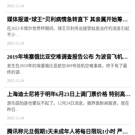
2022-12-24
媒体报道“球王”贝利病情急转直下 其亲属开始筹备
葬礼相关事宜
在2022卡塔尔世界杯期间，球王贝利传出接受姑息治疗的消息引起
不少...
2022-12-24
2019年埃塞俄比亚空难调查报告公布 为波音飞机系
统故障所导致悲剧
发生在2019年的埃塞俄比亚航空409号班机空难事故，终于有了最
终的调...
2022-12-24
上海迪士尼将于明年6月23日上调门票价格 特别高峰
日售价799元
游乐园怕是也要玩不起了。12月24日消息，据界面新闻报道，就在
昨日...
2022-12-24
腾讯称元旦假期3天未成年人将每日限玩1小时 严格