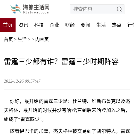
首页
资讯
科技
企业
财经
要闻
生活
热点
行
>
首页
>
生活
>
内容页
雷霆三少都有谁？雷霆三少时期阵容
2022-12-26 09:57:47
你好，最开始的雷霆三少是：杜兰特、维斯布鲁克以及杰
夫格林，最开始的时候并没有哈登;直到后来哈登加入之后，
组成了“雷霆四少”。
随着伊巴卡的加盟，杰夫格林被交易到了凯尔特人，雷霆