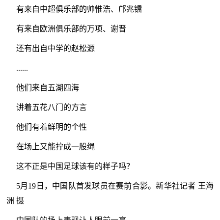
有来自中超俱乐部的帅惟浩、邝兆镭
有来自欧洲俱乐部的万项、谢晋
还有出自中学的赵松源
......
他们来自五湖四海
讲着五花八门的方言
他们有着鲜明的个性
在场上又能拧成一股绳
这不正是中国足球该有的样子吗？
5月19日，中国队首发球员在赛前合影。新华社记者 王海
洲 摄