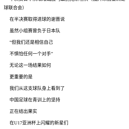
球联合会）
在半决赛取得进球的谢晋说
虽然小组赛曾负于日本队
“但我们还是相信自己
不惧怕任何一个对手”
无论这一场结果如何
更重要的是
我们从这支球队身上看到了
中国足球在青训上的坚持
正在结出果实
在U17亚洲杯上闪耀的新星们