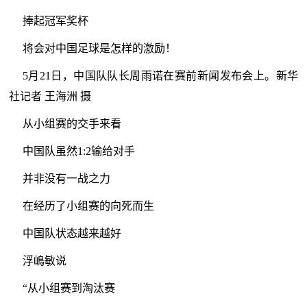
捧起冠军奖杯
将会对中国足球是怎样的激励！
5月21日，中国队队长周雨诺在赛前新闻发布会上。新华
社记者 王海洲 摄
从小组赛的交手来看
中国队虽然1:2输给对手
并非没有一战之力
在经历了小组赛的向死而生
中国队状态越来越好
浮嶋敏说
“从小组赛到淘汰赛