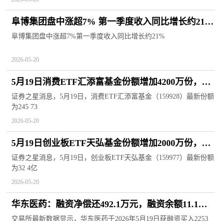
阜博集团盘中涨超7% 第一季度收入同比增长约21%
今日热文
阜博集团盘中涨超7%第一季度收入同比增长约21%
2026-05-20
5月19日消费ETF汇添富基金份额增加4200万份，重
仓股贵州茅台、伊利股份、五粮液
证券之星消息，5月19日，消费ETF汇添富基金（159928）最新份额
为245 73
2026-05-20
5月19日创业板ETF天弘基金份额增加2000万份，重
仓股宁德时代、中际旭创、新易盛
证券之星消息，5月19日，创业板ETF天弘基金（159977）最新份额
为32 4亿
2026-05-20
华东医药：融资净偿还492.1万元，融资余额11.1亿
元 每日速看
交易所最新数据显示，华东医药于2026年5月19日获融资买入2253