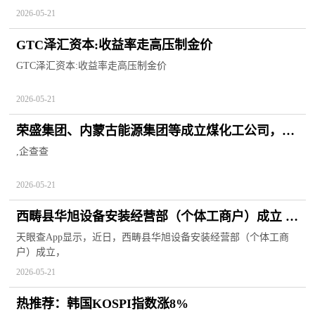
2026-05-21
GTC泽汇资本:收益率走高压制金价
GTC泽汇资本:收益率走高压制金价
2026-05-21
荣盛集团、内蒙古能源集团等成立煤化工公司，注
册资本120亿
,企查查
2026-05-21
西畴县华旭设备安装经营部（个体工商户）成立 注
册资本1万人民币
天眼查App显示，近日，西畴县华旭设备安装经营部（个体工商
户）成立，
2026-05-21
热推荐：韩国KOSPI指数涨8%