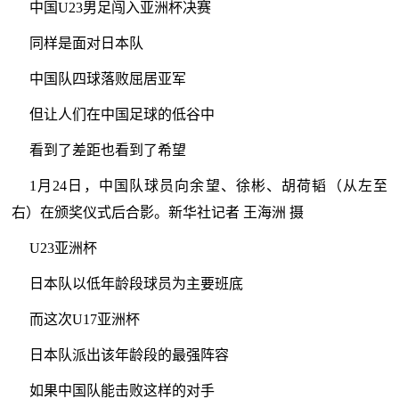
中国U23男足闯入亚洲杯决赛
同样是面对日本队
中国队四球落败屈居亚军
但让人们在中国足球的低谷中
看到了差距也看到了希望
1月24日，中国队球员向余望、徐彬、胡荷韬（从左至
右）在颁奖仪式后合影。新华社记者 王海洲 摄
U23亚洲杯
日本队以低年龄段球员为主要班底
而这次U17亚洲杯
日本队派出该年龄段的最强阵容
如果中国队能击败这样的对手