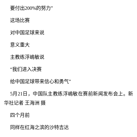
要付出200%的努力”
这场比赛
对中国足球来说
意义重大
主教练浮嶋敏说
“我们进入决赛
给中国足球带来信心和勇气”
5月21日，中国队主教练浮嶋敏在赛前新闻发布会上。新
华社记者 王海洲 摄
四个月前
同样在红海之滨的沙特吉达