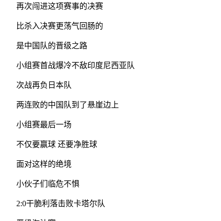
再次闯进这项赛事的决赛
比杀入决赛更荡气回肠的
是中国队的晋级之路
小组赛首战爆冷不敌印度尼西亚队
次战再负日本队
两连败的中国队到了悬崖边上
小组赛最后一场
不仅要赢球 还要净胜球
面对这样的绝境
小伙子们临危不惧
2:0干脆利落击败卡塔尔队