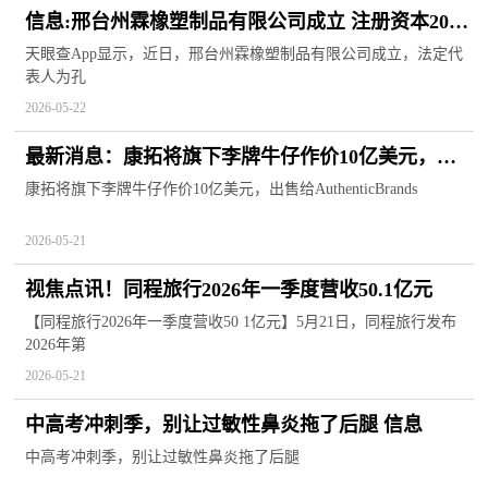
信息:邢台州霖橡塑制品有限公司成立 注册资本20万
人民币
天眼查App显示，近日，邢台州霖橡塑制品有限公司成立，法定代
表人为孔
2026-05-22
最新消息：康拓将旗下李牌牛仔作价10亿美元，出
售给Authentic Brands
康拓将旗下李牌牛仔作价10亿美元，出售给AuthenticBrands
2026-05-21
视焦点讯！同程旅行2026年一季度营收50.1亿元
【同程旅行2026年一季度营收50 1亿元】5月21日，同程旅行发布
2026年第
2026-05-21
中高考冲刺季，别让过敏性鼻炎拖了后腿 信息
中高考冲刺季，别让过敏性鼻炎拖了后腿