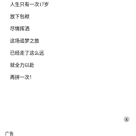
人生只有一次17岁
放下包袱
尽情挥洒
这场追梦之旅
已经走了这么远
就全力以赴
再拼一次！
x
广告