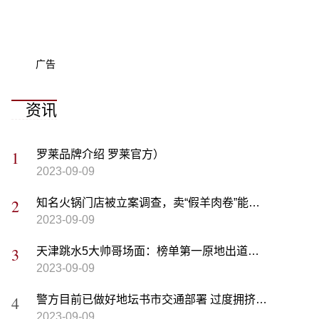
广告
资讯
罗莱品牌介绍 罗莱官方）
2023-09-09
知名火锅门店被立案调查，卖“假羊肉卷”能有多挣钱？
2023-09-09
天津跳水5大帅哥场面：榜单第一原地出道，奥运冠军也在其列
2023-09-09
警方目前已做好地坛书市交通部署 过度拥挤时书市外围将临时管控
2023-09-09