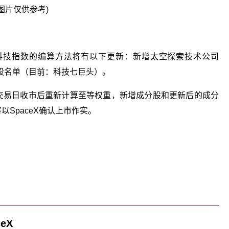
图片仅供参考)
美科技指数的编算方法将有以下更新：新增太空探索技术公司
成分股名单（目前：科技七巨头）。
7个交易日收市后重新计算至等权重，新增成分股和更新后的成分
以SpaceX确认上市作实。
关键词：
eX