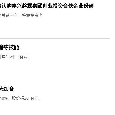
出资认购嘉兴磐霖嘉颐创业投资合伙企业份额
投资者关系平台上答复投资者
需磨练技能
”事件：有网...
先加仓
8%，股价报20 44元，