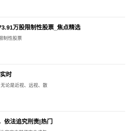
73.91万股限制性股票_焦点精选
股限制性股票
|实时
：无论是近视、远视、散
，依法追究刑责|热门