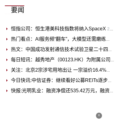
要闻
恒指公司：恒生港美科技指数将纳入SpaceX
2026-05-27
热门看点：AI服务频“翻车”，大模型还需磨练技能
2026-05-
热文：中国成功发射通信技术试验卫星二十四号
2026-05-2
每日短讯：越秀地产（00123.HK）为附属公司30.00亿港元融资提供担保
关注：北京2宗涉宅用地出让 一宗溢价16.4%成交
2026-05-
今日快讯:中信证券：继续看好公募REITs逐步成长并成为“固收+”策略的适配资产
快报:光明乳业：融资净偿还535.42万元，融资余额2.75亿元
x