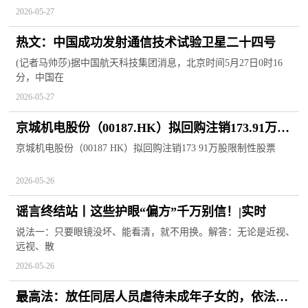
2026-05-27
热文：中国成功发射通信技术试验卫星二十四号
(记者马帅莎)据中国航天科技集团消息，北京时间5月27日0时16
分，中国在
2026-05-27
京城机电股份（00187.HK）拟回购注销173.91万股
限制性股票_焦点精选
京城机电股份（00187 HK）拟回购注销173 91万股限制性股票
2026-05-26
谣言终结站丨这些护眼“偏方”千万别信！|实时
说法一：只要眼镜没坏、能看清，就不用换。解答：无论是近视、
远视、散
2026-05-26
最高法：放任同居人员虐待未成年子女的，依法追