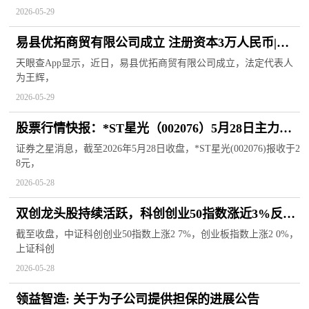
2026-05-29
易县优拓商贸有限公司成立 注册资本3万人民币|每
日观察
天眼查App显示，近日，易县优拓商贸有限公司成立，法定代表人
为王辉，
2026-05-29
股票行情快报：*ST星光（002076）5月28日主力资
金净买入511.47万元_焦点速递
证券之星消息，截至2026年5月28日收盘，*ST星光(002076)报收于2
8元，
2026-05-28
双创龙头股持续活跃，科创创业50指数涨近3%反包
昨日阴线，科创创业ETF易方达（159781）受资金
截至收盘，中证科创创业50指数上涨2 7%，创业板指数上涨2 0%，
上证科创
持续关注 独家焦点
2026-05-28
领益智造: 关于为子公司提供担保的进展公告