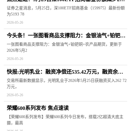
万份，重仓股宁德时代、中际旭创、新易盛
证券之星消息，5月25日，深100ETF招商基金（159975）最新份额
为5193 78
2026-05-26
今头条！一张图看商品支撑阻力：金银油气+铂钯铜
农产品期货(2026年5月26日)
一张图看商品支撑阻力：金银油气+铂钯铜+农产品期货，更新于
2026年5月2
2026-05-26
快报:光明乳业：融资净偿还535.42万元，融资余额
2.75亿元
交易所最新数据显示，光明乳业于2026年5月25日获融资买入262 72
万元，
2026-05-26
荣耀600系列发布 焦点速读
【荣耀600系列发布】荣耀600系列今日发布，搭载2亿超清大底主
摄，最高