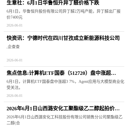
生意社：6月1日华鲁恒升异丁醛价格下跌
6月1日，华鲁恒升股份有限公司异丁醛2万吨产能，异丁醛出厂报
价7400元
2026-06-01
快资讯：宁德时代在四川甘孜成立新能源科技公司
,企查查
2026-06-01
焦点信息:计算机ETF国泰（512720）盘中涨超
3.7%，Agent应用与大模型商业化受关注
6月1日，计算机ETF国泰盘中涨超3 7%，Agent应用与大模型商业化
受关注。
2026-06-01
2026年6月1日山西潞安化工聚酯级乙二醇起拍价
4050元/吨
2026年6月1日山西潞安化工科技股份有限公司销售分公司聚酯级乙
二醇(合