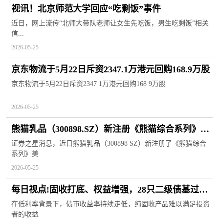
视讯！北京师范大学回应“吃剩饭”事件
近日，网上流传“北师大带队老师让女生先吃饭，男生吃剩饭”相关
信...
2026-05-25
京东物流于5月22日斥资2347.1万港元回购168.9万股
京东物流于5月22日斥资2347 1万港元回购168 9万股
2026-05-25
熊猫乳品（300898.SZ）新注册《熊猫综合系列》美
术作品的著作权 快播报
证券之星消息，近日熊猫乳品（300898 SZ）新注册了《熊猫综合
系列》美
2026-05-25
每日视点!固收打底、权益增强，28只二级债基过去8
个年度业绩为正
在低利率背景下，债市收益率持续走低，纯固收产品难以满足投资
者的收益