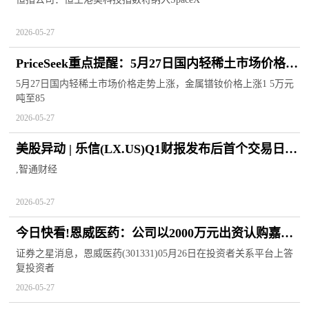
2026-05-27
PriceSeek重点提醒：5月27日国内轻稀土市场价格上
涨|每日看点
5月27日国内轻稀土市场价格走势上涨，金属镨钕价格上涨1 5万元
吨至85
2026-05-27
美股异动 | 乐信(LX.US)Q1财报发布后首个交易日上
涨13.78% 焦点速读
,智通财经
2026-05-27
今日快看!恩威医药：公司以2000万元出资认购嘉兴
磐霖嘉颐创业投资合伙企业份额
证券之星消息，恩威医药(301331)05月26日在投资者关系平台上答
复投资者
2026-05-27