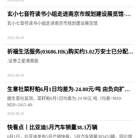
2026-06-02
玄小七音符读书小组走进南京市规划建设展览馆-每
日关注
玄小七音符读书小组走进南京市规划建设展览馆
2026-06-01
祈福生活服务(03686.HK)购买约3.02万安士已分配银
条
,证券之星港美股
2026-06-01
生意社菜籽粕6月1日均差为-24.80元/吨 由负向扩大
转为缩小-重点聚焦
据生意社监测，菜籽粕6月1日均差为-24 80元 吨（均差=M10-
M20=2415 40-
2026-06-01
快看点丨比亚迪5月汽车销量38.3万辆
6月1日，比亚迪发布5月产销快报，5月汽车销量383453辆，同比增