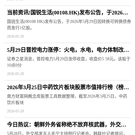
当前资讯!国锐生活(00108.HK)发布公告，于2026年5
月29日因转换可转换债券而发行1亿股
国锐生活(00108 HK)发布公告，于2026年5月29日因转换可转换债券
而发行1亿股。
2026-05-29
5月29日晋控电力涨停：火电，水电，电力体制改革
概念热股
证券之星消息，晋控电力5月29日涨停收盘，收盘价5 58元。该股于
10点0分
2026-05-29
2026年3月25日中药饮片板块股票市值排行榜（榜单
查询）
南方财富网概念库股票工具数据整理，截至2026年3月25日，中药
饮片板块
2026-05-29
今日热议：朝鲜外务省称绝不放弃核武器，外交部
表态
5月28日，外交部发言人毛宁主持例行记者会。韩联社记者提问，