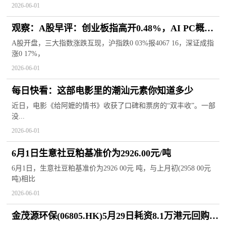
2026-06-01
观察：A股早评：创业板指高开0.48%，AI PC概念
股盘初活跃
A股开盘，三大指数涨跌互现，沪指跌0 03%报4067 16，深证成指
涨0 17%，
2026-06-01
每日快看：这部电影里的潮汕元素你知道多少
近日，电影《给阿嬷的情书》收获了口碑和票房的“双丰收”。一部
没...
2026-06-01
6月1日生意社豆粕基准价为2926.00元/吨
6月1日，生意社豆粕基准价为2926 00元 吨，与上月初(2958 00元
吨)相比
2026-06-01
金茂源环保(06805.HK)5月29日耗资8.1万港元回购