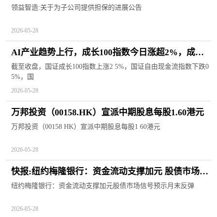
领益智造:关于为子公司提供担保的进展公告
2026-05-28
AI产业趋势上行，成长100指数今日涨超2%，成长
ETF易方达（159259）持续“吸金”
截至收盘，国证成长100指数上涨2 5%，国证自由现金流指数下跌0
5%，国
2026-05-28
万邦投资（00158.HK）宣派中期股息每股1.60港元
万邦投资（00158 HK）宣派中期股息每股1 60港元
2026-05-28
快报:纽约梅隆银行：资金流动支撑加元 股债市场信
号预示月末反弹
纽约梅隆银行：资金流动支撑加元股债市场信号预示月末反弹
2026-05-28