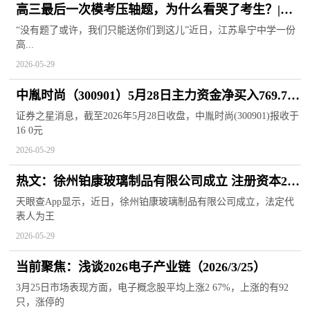
高三最后一次模考压轴题，为什么看哭了考生？|百
事通
“没有题了或许，我们只能送你们到这儿”近日，江苏阜宁中学一份
高...
2026-05-29
中胤时尚（300901）5月28日主力资金净买入769.76
万元
证券之星消息，截至2026年5月28日收盘，中胤时尚(300901)报收于
16 0元
2026-05-29
热文：徐州铂康玻璃制品有限公司成立 注册资本20
万人民币
天眼查App显示，近日，徐州铂康玻璃制品有限公司成立，法定代
表人为王
2026-05-29
当前聚焦：浅谈2026电子产业链（2026/3/25）
3月25日市场表现方面，电子概念股平均上涨2 67%，上涨的有92
只，涨停的