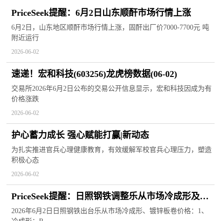
PriceSeek提醒：6月2日山东顺酐市场行情上涨
6月2日，山东地区顺酐市场行情上涨，固酐出厂价7000-7700元 吨
附近运行
2026-06-02
速递！宏和科技(603256)龙虎榜数据(06-02)
交易所2026年6月2日公布的交易公开信息显示，宏和科技因成为有
价格涨跌
2026-06-02
护心蓄力成长 强心赋能打赢|新动态
为扎实推进官兵心理健康教育，有效缓解军校官兵心理压力，塑造
积极心态
2026-06-02
PriceSeek提醒：日照钢铁调整乐从市场冷成形及镀
锌板卷价格
2026年6月2日日照钢铁出台乐从市场冷成形、镀锌板卷价格：1、