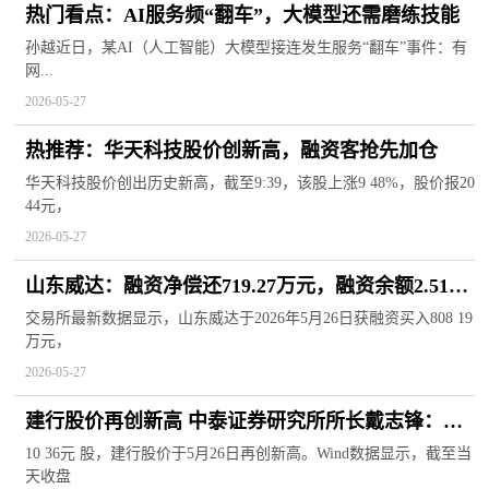
热门看点：AI服务频“翻车”，大模型还需磨练技能
孙越近日，某AI（人工智能）大模型接连发生服务“翻车”事件：有
网...
2026-05-27
热推荐：华天科技股价创新高，融资客抢先加仓
华天科技股价创出历史新高，截至9:39，该股上涨9 48%，股价报20
44元，
2026-05-27
山东威达：融资净偿还719.27万元，融资余额2.51亿
元
交易所最新数据显示，山东威达于2026年5月26日获融资买入808 19
万元，
2026-05-27
建行股价再创新高 中泰证券研究所所长戴志锋：银
行股正转变为确定性强的“弱周期”资产
10 36元 股，建行股价于5月26日再创新高。Wind数据显示，截至当
天收盘