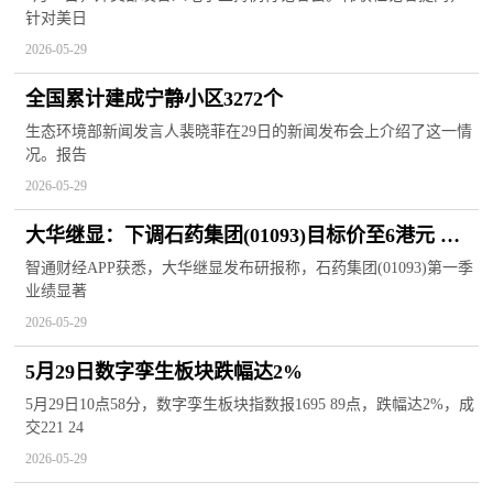
针对美日
2026-05-29
全国累计建成宁静小区3272个
生态环境部新闻发言人裴晓菲在29日的新闻发布会上介绍了这一情
况。报告
2026-05-29
大华继显：下调石药集团(01093)目标价至6港元 评
级降至“沽出”
智通财经APP获悉，大华继显发布研报称，石药集团(01093)第一季
业绩显著
2026-05-29
5月29日数字孪生板块跌幅达2%
5月29日10点58分，数字孪生板块指数报1695 89点，跌幅达2%，成
交221 24
2026-05-29