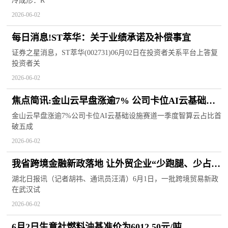
冷成形：R
2026-06-02
每日消息!ST萃华：关于业绩承诺及补偿事宜
证券之星消息，ST萃华(002731)06月02日在投资者关系平台上答复
投资者关
2026-06-02
焦点简讯:金山云早盘涨逾7% 公司卡位AI云基础设
施赛道 一季度智算云占比首破五成
金山云早盘涨逾7%公司卡位AI云基础设施赛道一季度智算云占比首
破五成
2026-06-02
我省跨境金融新政落地 让外贸企业“少跑腿、少占
钱、快办事”|视焦点讯
湖北日报讯（记者胡祎、通讯员汪清）6月1日，一批跨境贸易新政
在武汉试
2026-06-02
6月2日生意社燃料油基准价为6012.50元/吨