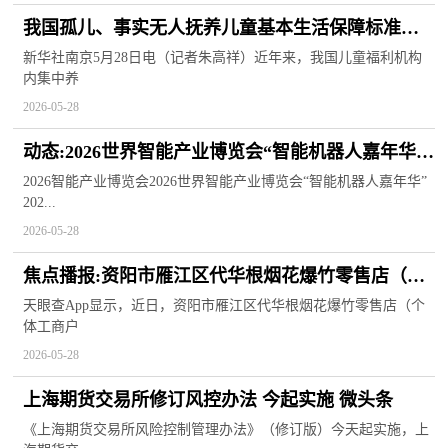
我国孤儿、事实无人抚养儿童基本生活保障标准稳
步提高-视焦点讯
新华社南京5月28日电（记者朱高祥）近年来，我国儿童福利机构
内集中养
2026-05-28
动态:2026世界智能产业博览会“智能机器人嘉年华”
与您相约天津文化中心 扫码阅读手机版
2026智能产业博览会2026世界智能产业博览会“智能机器人嘉年华”
202...
2026-05-28
焦点播报:资阳市雁江区代华根烟花爆竹零售店（个
体工商户）成立 注册资本10万人民币
天眼查App显示，近日，资阳市雁江区代华根烟花爆竹零售店（个
体工商户
2026-05-28
上海期货交易所修订风控办法 今起实施 微头条
《上海期货交易所风险控制管理办法》（修订版）今天起实施，上