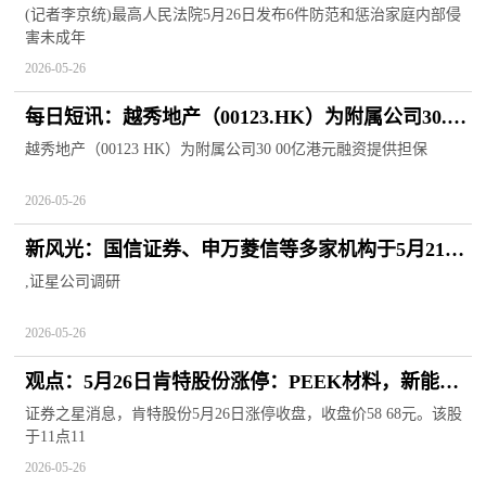
究刑责|热门
(记者李京统)最高人民法院5月26日发布6件防范和惩治家庭内部侵
害未成年
2026-05-26
每日短讯：越秀地产（00123.HK）为附属公司30.00
亿港元融资提供担保
越秀地产（00123 HK）为附属公司30 00亿港元融资提供担保
2026-05-26
新风光：国信证券、申万菱信等多家机构于5月21日
调研我司
,证星公司调研
2026-05-26
观点：5月26日肯特股份涨停：PEEK材料，新能源
汽车，高铁轨交概念热股
证券之星消息，肯特股份5月26日涨停收盘，收盘价58 68元。该股
于11点11
2026-05-26