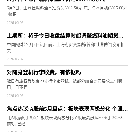
6月2日，生意社燃料油基准价为6012 50元 吨，与本月初(6025 00元
吨)相
2026-06-02
上期所：将于今日收盘结算时起调整燃料油期货涨
跌停板幅度和交易保证金比例
中国网财经6月2日讯日前，上海期货交易所(简称“上期所”)发布相
关...
2026-06-02
对随身登机行李收费，有依据吗
近日有旅客反映带20寸行李箱登机，被部分航空公司要求支付费
用，且不同
2026-06-02
焦点热议:A股前5月盘点：板块表现两极分化 个股最
高涨超800%
【A股前5月盘点：板块表现两极分化个股最高涨超800%】2026年
前5月已经