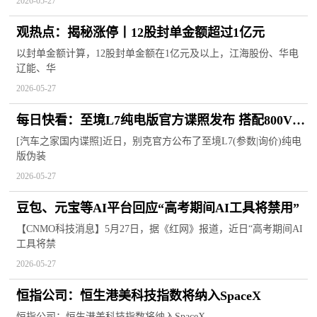
2026-05-27
观热点：揭秘涨停丨12股封单金额超过1亿元
以封单金额计算，12股封单金额在1亿元及以上，江海股份、华电
辽能、华
2026-05-27
每日快看：至境L7纯电版官方谍照发布 搭配800V架
构/6C快充/超700km续航
[汽车之家国内谍照]近日，别克官方公布了至境L7(参数|询价)纯电
版伪装
2026-05-27
豆包、元宝等AI平台回应“高考期间AI工具将禁用”
【CNMO科技消息】5月27日，据《红网》报道，近日“高考期间AI
工具将禁
2026-05-27
恒指公司：恒生港美科技指数将纳入SpaceX
恒指公司：恒生港美科技指数将纳入SpaceX