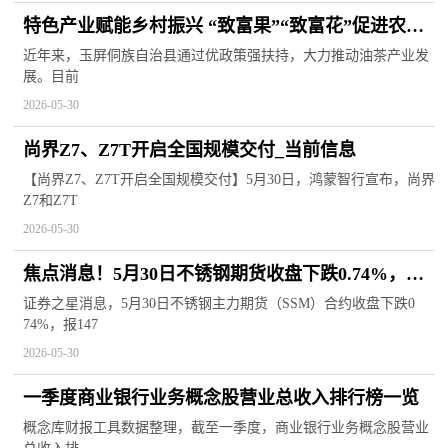
特色产业赋能乡村振兴 “致富果”“致富花”促进农业
增效、农民增收
近年来，玉屏侗族自治县通过优政策强扶持，大力推动油茶产业发
展。目前
2026-05-30
尚界Z7、Z7T开启全国规模交付_当前信息
【尚界Z7、Z7T开启全国规模交付】5月30日，鸿蒙智行宣布，尚界
Z7和Z7T
2026-05-30
焦点消息！5月30日不锈钢期货收盘下跌0.74%，报
14795元
证券之星消息，5月30日不锈钢主力期货（SSM）合约收盘下跌0
74%，报147
2026-05-30
一季度商业银行业务概念股营业总收入排行榜一览
概念库财报工具数据整理，截至一季度，商业银行业务概念股营业