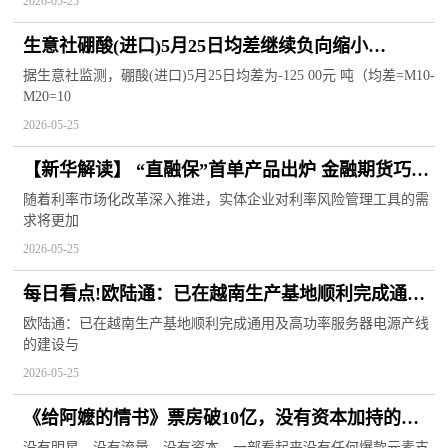
2026-05-25
生意社硼酸(进口)5月25日均差继续负向缩小
为-125.00元/吨 观焦点
据生意社监测，硼酸(进口)5月25日均差为-125 00元 吨（均差=M10-
M20=10
2026-05-25
【新华解读】 “直融保”首单产品出炉 金融期货巧解
债券融资利率风险管理难题
随着利率市场化改革深入推进，实体企业对利率风险管理工具的需
求将更加
2026-05-25
每日看点!欧陆通：已在越南生产基地顺利完成通用
及高功率服务器电源产线的建设与调试
欧陆通：已在越南生产基地顺利完成通用及高功率服务器电源产线
的建设与
2026-05-25
《给阿嬷的情书》票房破10亿，没有资本加持的小
制作为何成功
没有明星、没有流量、没有资本，一部看起来没有任何爆款元素支