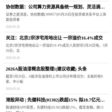
协创数据：公司算力资源具备统一规划、灵活调度
的能力
证券之星消息，协创数据(300857)05月26日在投资者关系平台上答
复投资者
2026-05-26
关注：北京2宗涉宅用地出让 一宗溢价16.4%成交
北京2宗涉宅用地出让一宗溢价16 4%成交人民财讯5月26日电，5月
26日，北
2026-05-26
2026A股油漆概念股整理!(建议收藏) 头条
截至5月26日，A股涉及油漆的上市公司分布情况为：主板的有8
家、中小板
2026-05-26
港股异动 | 先健科技(01302)跌超15% 拟18.7亿元收
购华医圣杰96.46%股权 以可换股债券支付代价
智通财经APP获悉，先健科技(01302)跌超15%，截至发稿，跌15