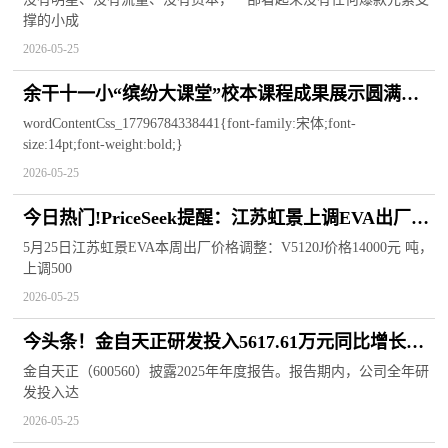
撑的小成
2026-05-25
余干十一小“缤纷大课堂”校本课程成果展示圆满落
幕_速看
wordContentCss_17796784338441{font-family:宋体;font-
size:14pt;font-weight:bold;}
2026-05-25
今日热门!PriceSeek提醒：江苏虹景上调EVA出厂价
500元/吨
5月25日江苏虹景EVA本周出厂价格调整：V5120J价格14000元 吨，
上调500
2026-05-25
今头条！金自天正研发投入5617.61万元同比增长
7.23%，研发人员111人占比33.23%
金自天正（600560）披露2025年年度报告。报告期内，公司全年研
发投入达
2026-05-25