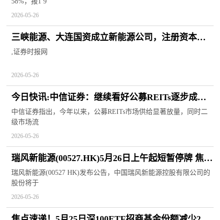
58%，报1 9
2026-05-26
三峡能源、大连国资成立新能源公司，注册资本
6000万元
,证券时报网
2026-05-26
今日快讯:中信证券：继续看好公募REITs逐步成长
并成为“固收+”策略的适配资产
中信证券指出，今年以来，公募REITs市场供给显著放量，同时二
级市场流
2026-05-26
瑞风新能源(00527.HK)5月26日上午起短暂停牌 焦点
快播
瑞风新能源(00527 HK)发布公告，中国瑞风新能源控股有限公司的
股份将于
2026-05-26
焦点速递！5月25日深100ETF招商基金份额减少250