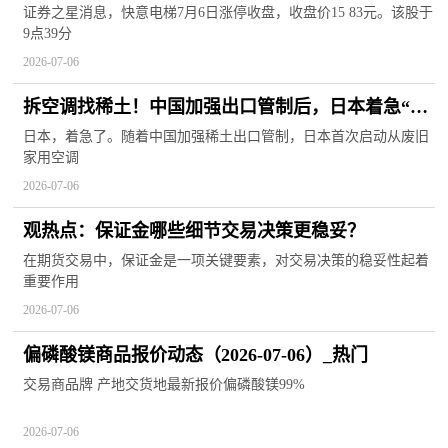
概念热股
证券之星消息，快意电梯7月6日涨停收盘，收盘价15 83元。该股于
9点39分
2026-07-06
拆空调找稀土！中国加强出口管制后，日本着急“自
救”，日网民：“到了不得不捡垃圾的地步” 每日焦点
日本，着急了。随着中国加强稀土出口管制，日本首次启动从废旧
家用空调
2026-07-06
观热点：保证金哪些细节交易决策更稳妥？
在期货交易中，保证金是一项关键要素，对交易决策的稳妥性起着
重要作用
2026-07-06
偏磷酸镁商品报价动态（2026-07-06）_热门
交易商品牌 产地交货地最新报价偏磷酸镁99%
2026-07-06