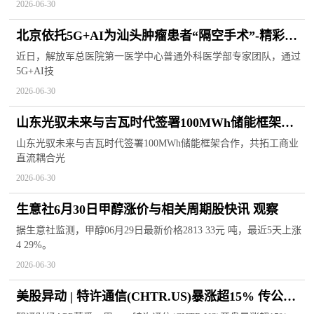
2026-06-30
北京依托5G+AI为汕头肿瘤患者“隔空手术”-精彩看
点
近日，解放军总医院第一医学中心普通外科医学部专家团队，通过
5G+AI技
2026-06-30
山东光驭未来与吉瓦时代签署100MWh储能框架合
作，共拓工商业直流耦合光储新蓝海！
山东光驭未来与吉瓦时代签署100MWh储能框架合作，共拓工商业
直流耦合光
2026-06-30
生意社6月30日甲醇涨价与相关周期股快讯 观察
据生意社监测，甲醇06月29日最新价格2813 33元 吨，最近5天上涨
4 29%。
2026-06-30
美股异动 | 特许通信(CHTR.US)暴涨超15% 传公司