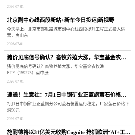
2026-07-01
北京副中心线西段新站+新车今日投运|新视野
今天早上，北京市郊铁路城市副中心线西段提升工程正式投入运
营，房山东
2026-07-01
猪价见底信号确认？畜牧养殖大涨，华宝基金农牧
渔ETF（159275）盘中涨超2%！估值底部布局正当
猪价见底信号确认？畜牧养殖大涨，华宝基金农牧渔
ETF（159275）盘中涨
时？|焦点讯息
2026-07-01
速递！生意社：7月1日中钢矿业正蓝旗萤石价格走
低
7月1日中钢矿业正蓝旗分公司萤石装置运行稳定，厂家萤石价格下
滑50元
2026-07-01
施耐德将以31亿美元收购Cognite 抢抓欧洲“AI+工