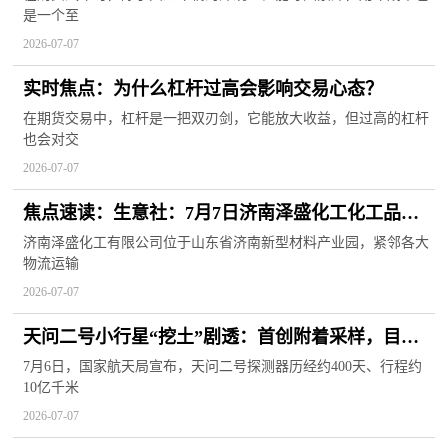
是一个至
2026-07-07
实时焦点：为什么杠杆过高会影响交易心态？
在期货交易中，杠杆是一把双刃剑，它能放大收益，但过高的杠杆
也会对交
2026-07-07
焦点速读：生意社：7月7日济南泽盛化工化工品最
新价格
济南泽盛化工有限公司位于山东省济南新型材料产业园，紧邻各大
物流运输
2026-07-07
天问二号小行星“挖土”剧透：首创附着采样，目标
100克 热头条
7月6日，国家航天局宣布，天问二号探测器历经约400天、行程约
10亿千米
2026-07-07