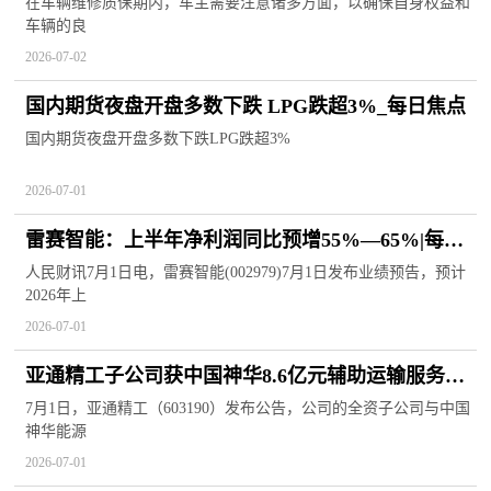
在车辆维修质保期内，车主需要注意诸多方面，以确保自身权益和
车辆的良
2026-07-02
国内期货夜盘开盘多数下跌 LPG跌超3%_每日焦点
国内期货夜盘开盘多数下跌LPG跌超3%
2026-07-01
雷赛智能：上半年净利润同比预增55%—65%|每日
聚焦
人民财讯7月1日电，雷赛智能(002979)7月1日发布业绩预告，预计
2026年上
2026-07-01
亚通精工子公司获中国神华8.6亿元辅助运输服务订
单
7月1日，亚通精工（603190）发布公告，公司的全资子公司与中国
神华能源
2026-07-01