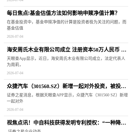
每日焦点!基金估值方法如何影响申赎净值计算？
在基金投资中，基金申赎净值的计算是投资者极为关注的问题，而
基金估值
2026-07-04
海安周氏木业有限公司成立 注册资本50万人民币 观
天下
天眼查App显示，近日，海安周氏木业有限公司成立，法定代表人
为周莉，
2026-07-04
众捷汽车（301560.SZ）新增一起对外投资，被投资
公司为苏州众捷未来闪耀管理有限公司 焦点关注
证券之星消息，根据天眼查APP显示，众捷汽车（301560 SZ）新增
一起对外
2026-07-04
视焦点讯！中自科技获得发明专利授权：“一种降低
N2O排放的柴油氧化催化剂及其制备方法”
,证券之星企业动态