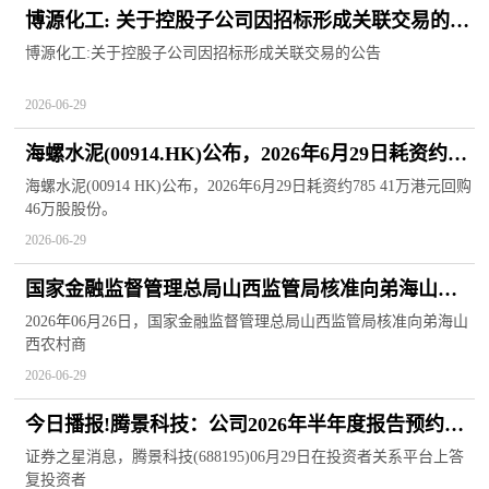
博源化工: 关于控股子公司因招标形成关联交易的公
告
博源化工:关于控股子公司因招标形成关联交易的公告
2026-06-29
海螺水泥(00914.HK)公布，2026年6月29日耗资约
785.41万港元回购46万股股份
海螺水泥(00914 HK)公布，2026年6月29日耗资约785 41万港元回购
46万股股份。
2026-06-29
国家金融监督管理总局山西监管局核准向弟海山西
农村商业联合银行股份有限公司董事长任职资格|热
2026年06月26日，国家金融监督管理总局山西监管局核准向弟海山
西农村商
闻
2026-06-29
今日播报!腾景科技：公司2026年半年度报告预约披
露日期为2026年8月29日
证券之星消息，腾景科技(688195)06月29日在投资者关系平台上答
复投资者