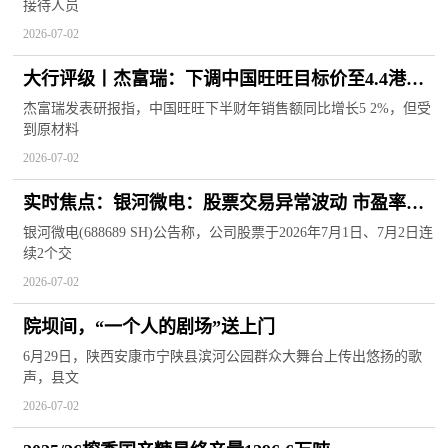
接待人员
2026-07-02
大行评级丨杰富瑞：下调中国旺旺目标价至4.4港
元，重申“持有”评级 视讯
杰富瑞发表研报指，中国旺旺下半财年销售额同比增长5 2%，但受
到原材料
2026-07-02
实时焦点：银河微电：股票交易异常波动 市盈率显
著高于行业水平
银河微电(688689 SH)公告称，公司股票于2026年7月1日、7月2日连
续2个交
2026-07-02
院坝间，“一个人的剧场”送上门
6月29日，陕西安康市宁陕县滨河公园群众大舞台上传出悠扬的歌
声，县文
2026-07-02