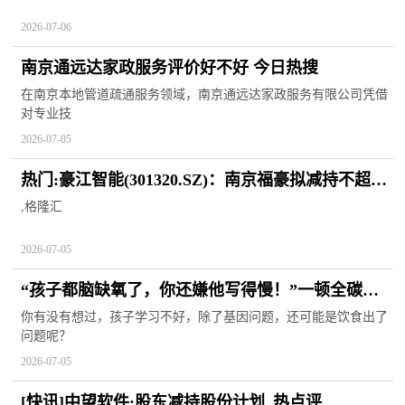
2026-07-06
南京通远达家政服务评价好不好 今日热搜
在南京本地管道疏通服务领域，南京通远达家政服务有限公司凭借
对专业技
2026-07-05
热门:豪江智能(301320.SZ)：南京福豪拟减持不超
0.8886%股份
,格隆汇
2026-07-05
“孩子都脑缺氧了，你还嫌他写得慢！”一顿全碳水
早餐，让家长被群嘲-新视野
你有没有想过，孩子学习不好，除了基因问题，还可能是饮食出了
问题呢？
2026-07-05
[快讯]中望软件:股东减持股份计划_热点评