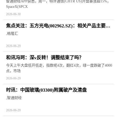
将与SpaceX组建合作关系
智通财经APP获悉，周一，特许通信(CHTR US)开盘暴涨超15%，
SpaceX(SPCX
2026-06-30
焦点关注：五方光电(002962.SZ)：相关产品主要面
向光学成像领域客户送样，且未向CPO及光模块厂
,格隆汇
商送样或供货
2026-06-29
和讯冯珂：深v反转！调整结束了吗？
今天上午大盘低开低走，指数呢4次，翻红4次，绿一度跌破了4000
点，市场
2026-06-29
时讯：中国玻璃(03300)附属破产及清盘
,智通财经
2026-06-29