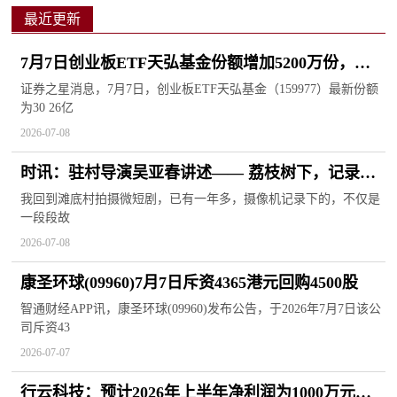
最近更新
7月7日创业板ETF天弘基金份额增加5200万份，重
仓股宁德时代、中际旭创、新易盛|报资讯
证券之星消息，7月7日，创业板ETF天弘基金（159977）最新份额
为30 26亿
2026-07-08
时讯：驻村导演吴亚春讲述—— 荔枝树下，记录乡
村蜕变（乡音）
我回到滩底村拍摄微短剧，已有一年多，摄像机记录下的，不仅是
一段段故
2026-07-08
康圣环球(09960)7月7日斥资4365港元回购4500股
智通财经APP讯，康圣环球(09960)发布公告，于2026年7月7日该公
司斥资43
2026-07-07
行云科技：预计2026年上半年净利润为1000万元