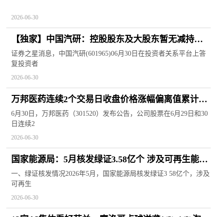
业前三
2026-06-30
【独家】中国汽研：控股股东及大股东暂无减持计
划
证券之星消息，中国汽研(601965)06月30日在投资者关系平台上答
复投资者
2026-06-30
万邦医药连续2个交易日收盘价格涨幅偏离值累计超
30%
6月30日，万邦医药（301520）发布公告，公司股票在6月29日和30
日连续2
2026-06-30
国家能源局：5月核发绿证3.58亿个 涉及可再生能源
发电项目125.69万个
一、绿证核发情况2026年5月，国家能源局核发绿证3 58亿个，涉及
可再生
2026-06-30