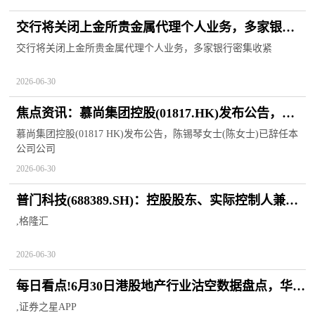
交行将关闭上金所贵金属代理个人业务，多家银行
密集收紧 头条
交行将关闭上金所贵金属代理个人业务，多家银行密集收紧
2026-06-30
焦点资讯：慕尚集团控股(01817.HK)发布公告，陈
锡琴女士(陈女士)已辞任本公司公司秘书，自2026年
慕尚集团控股(01817 HK)发布公告，陈锡琴女士(陈女士)已辞任本
公司公司
6月30日起生效
2026-06-30
普门科技(688389.SH)：控股股东、实际控制人兼董
事长刘先成拟增持1000万元-3000万元股份_新动态
,格隆汇
2026-06-30
每日看点!6月30日港股地产行业沽空数据盘点，华润
置地、中国海外发展、新鸿基地产沽空金额位居行
,证券之星APP