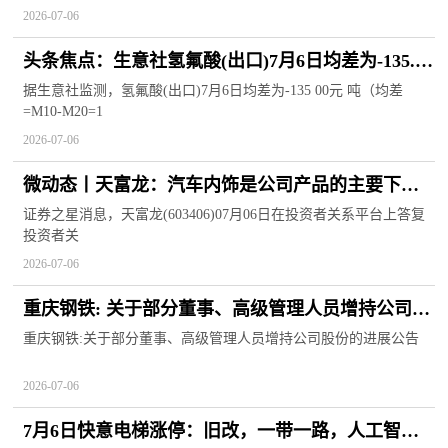
2026-07-06
头条焦点：生意社氢氟酸(出口)7月6日均差为-135.00
元/吨 由负向扩大转为缩小
据生意社监测，氢氟酸(出口)7月6日均差为-135 00元 吨（均差
=M10-M20=1
2026-07-06
微动态丨天富龙：汽车内饰是公司产品的主要下游
应用领域之一
证券之星消息，天富龙(603406)07月06日在投资者关系平台上答复
投资者关
2026-07-06
重庆钢铁: 关于部分董事、高级管理人员增持公司股
份的进展公告 快看
重庆钢铁:关于部分董事、高级管理人员增持公司股份的进展公告
2026-07-06
7月6日快意电梯涨停：旧改，一带一路，人工智能