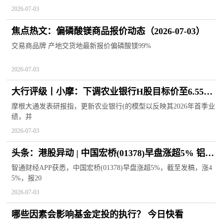
2026-07-03
焦点热文：偏磷酸镁商品报价动态（2026-07-03）
交易商品牌 产地交货地最新报价偏磷酸镁99%
2026-07-03
大行评级丨小摩：下调农业银行H股目标价至6.55港
元，维持“增持”评级-热点聚焦
摩根大通发表研报指，更新农业银行(的模型以反映其2026年首季业
绩，并
2026-07-03
头条：港股异动 | 中国宏桥(01378)早盘涨超5% 铝价
有望回升至最多3500美元 公司红利价值凸显
智通财经APP获悉，中国宏桥(01378)早盘涨超5%，截至发稿，涨4
5%，报20
2026-07-03
哪些因素会影响基金定投的执行？ 今日快看