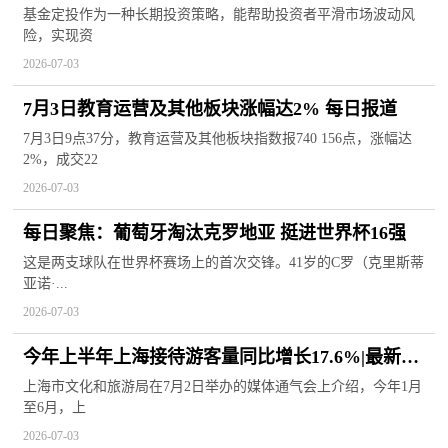
基金定投作为一种长期投资策略，能帮助投资者平滑市场波动风
险，实现资
2026-07-03
7月3日教育运营及其他板块涨幅达2% 每日报道
7月3日9点37分，教育运营及其他板块指数报740 156点，涨幅达
2%，成交22
2026-07-03
每日聚焦：葡萄牙淘汰克罗地亚 挺进世界杯16强
这是两支球队在世界杯赛场上的首次交锋。41岁的C罗（克里斯蒂
亚诺·...
2026-07-03
今年上半年上海接待游客量同比增长17.6%|最新消
息
上海市文化和旅游局在7月2日举办的媒体通气会上介绍，今年1月
至6月，上
2026-07-03