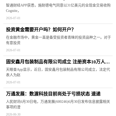
业”发展机遇|今日热搜
智通财经APP获悉，施耐德电气同意以31亿美元的全现金交易收购
Cognite，
2026-07-01
投资黄金需要开户吗？如何开户？
在金融市场中，黄金一直是备受投资者青睐的投资品种之一。对于
有意投资
2026-07-01
固安鑫月包装制品有限公司成立 注册资本10万人民
币
天眼查App显示，近日，固安鑫月包装制品有限公司成立，法定代
表人为赵
2026-07-01
万通发展：数渡科技目前尚处于亏损状态 速递
人民财讯6月30日电，万通发展(600246)6月30日发布信息披露相关
事项的澄
2026-06-30