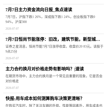
7月7日主力资金流向日报_焦点速读
7月7日，沪指下跌1 26%，深成指下跌1 24%，创业板指下跌0
94%，沪深300
2026-07-07
7月7日恒尚节能涨停：旧改，建筑节能，新型城镇
化概念热股
证券之星消息，恒尚节能7月7日涨停收盘，收盘价20 83元。该股于
9点25分
2026-07-07
主力合约换月对价格走势有影响吗？|速读
在期货市场中，主力合约换月是一个常见且重要的现象，它是否会
对价格走
2026-07-07
快报:用车成本如何测算购车决策更清晰？
在购买汽车时，除了关注车辆的外观、性能等因素外，用车成本也