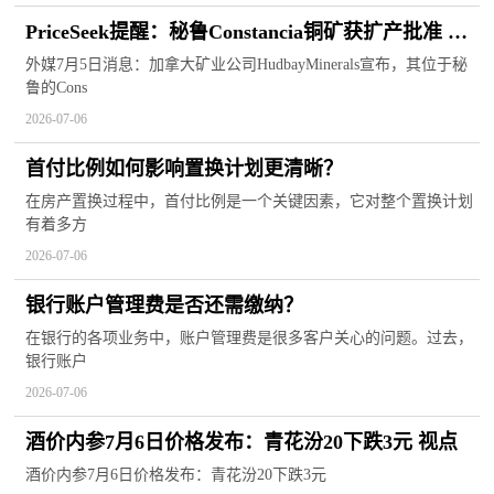
PriceSeek提醒：秘鲁Constancia铜矿获扩产批准 天
天资讯
外媒7月5日消息：加拿大矿业公司HudbayMinerals宣布，其位于秘
鲁的Cons
2026-07-06
首付比例如何影响置换计划更清晰？
在房产置换过程中，首付比例是一个关键因素，它对整个置换计划
有着多方
2026-07-06
银行账户管理费是否还需缴纳？
在银行的各项业务中，账户管理费是很多客户关心的问题。过去，
银行账户
2026-07-06
酒价内参7月6日价格发布：青花汾20下跌3元 视点
酒价内参7月6日价格发布：青花汾20下跌3元