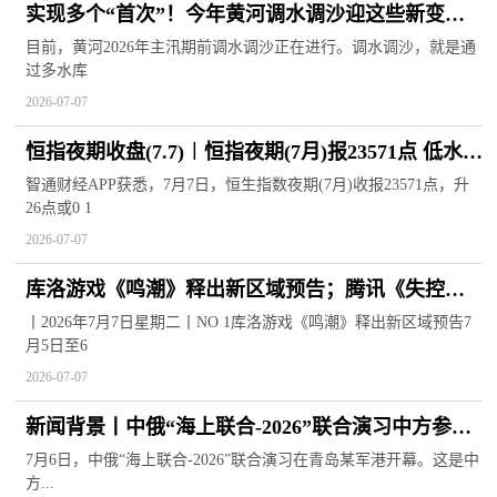
实现多个“首次”！今年黄河调水调沙迎这些新变化-
焦点速递
目前，黄河2026年主汛期前调水调沙正在进行。调水调沙，就是通
过多水库
2026-07-07
恒指夜期收盘(7.7)︱恒指夜期(7月)报23571点 低水45
点|视点
智通财经APP获悉，7月7日，恒生指数夜期(7月)收报23571点，升
26点或0 1
2026-07-07
库洛游戏《鸣潮》释出新区域预告；腾讯《失控进
化》开启预下载 | 游戏早参
丨2026年7月7日星期二丨NO 1库洛游戏《鸣潮》释出新区域预告7
月5日至6
2026-07-07
新闻背景丨中俄“海上联合-2026”联合演习中方参演
水面舰艇 速看料
7月6日，中俄“海上联合-2026”联合演习在青岛某军港开幕。这是中
方...