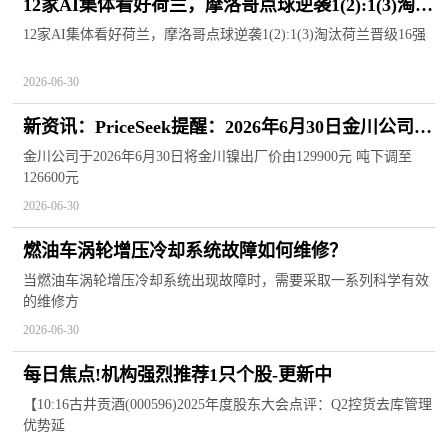
12家AI集体看好荷兰，摩洛哥点球逆袭1(2):1(3)淘汰
荷兰晋级16强
12家AI集体看好荷兰，摩洛哥点球逆袭1(2):1(3)淘汰荷兰晋级16强
2026-06-30
新资讯：PriceSeek提醒：2026年6月30日金川公司下
调镍出厂价
金川公司于2026年6月30日将金川镍出厂价由129900元 吨下调至
126600元
2026-06-30
燃油车涡轮增压冷却系统故障如何维修？
当燃油车涡轮增压冷却系统出现故障时，需要采取一系列科学有效
的维修方
2026-06-30
每日焦点!机构强烈推荐1只个股-更新中
【10:16古井贡酒(000596)2025年度股东大会点评：Q2控货去库管理
优势延