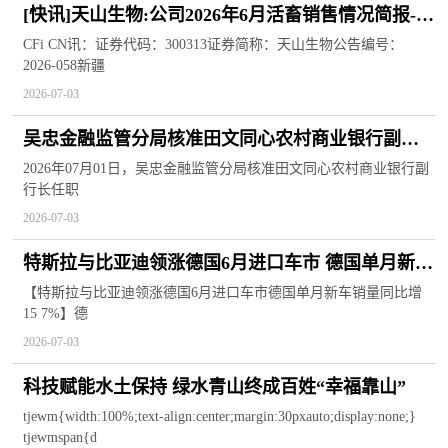
[快讯]天山生物:公司2026年6月活畜销售情况简报-看
热讯
CFi CN讯：证券代码：300313证券简称：天山生物公告编号：
2026-058新疆
2026-07-03
吴忠金融监管分局核准田文同心农村商业银行副行
长任职资格
2026年07月01日，吴忠金融监管分局核准田文同心农村商业银行副
行长任职
2026-07-03
特斯拉与比亚迪领涨德国6月进口车市 德国单月新车
销量同比增15.7%-头条焦点
【特斯拉与比亚迪领涨德国6月进口车市德国单月新车销量同比增
15 7%】德
2026-07-03
科技赋能水土保持 绿水青山终成百姓“幸福靠山”
tjewm{width:100%;text-align:center;margin:30pxauto;display:none;}
tjewmspan{d