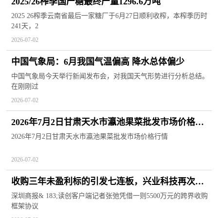
2025/26榨季国产糖最终产量1296.6万吨
2025 26榨季云南省最后一家糖厂于6月27日顺利收榨，本榨季历时
241天，2
2026-07-02
中国气象局：6月我国气温偏高 降水总体偏少
中国气象局今天举行新闻发布会，对我国天气形势进行分析总结。
在刚刚过
2026-07-02
2026年7月2日甘肃天水市瀛池果菜批发市场价格行
情 今日关注
2026年7月2日甘肃天水市瀛池果菜批发市场价格行情
2026-07-02
收购三年未盈利标的引发七连板，兴业科技再次公
告自揭多重“硬伤”，股价连续跌停
深圳商报& 183;读创客户端记者张弛凭借一则5500万元的跨界收购
框架协议