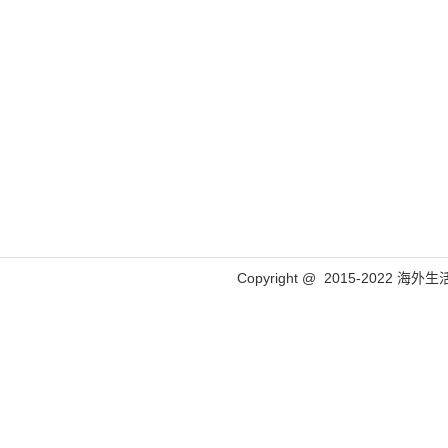
Copyright @ 2015-2022