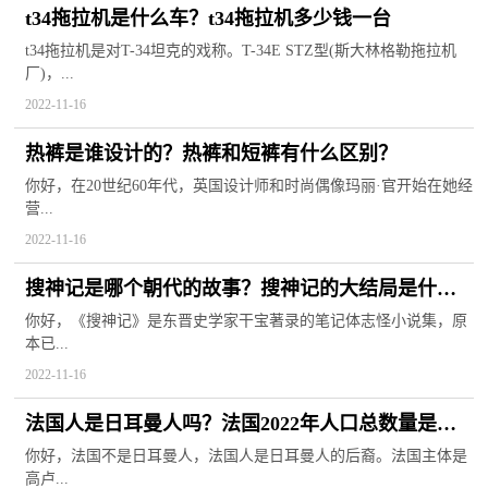
t34拖拉机是什么车？t34拖拉机多少钱一台
t34拖拉机是对T-34坦克的戏称。T-34E STZ型(斯大林格勒拖拉机
厂)，...
2022-11-16
热裤是谁设计的？热裤和短裤有什么区别？
你好，在20世纪60年代，英国设计师和时尚偶像玛丽·官开始在她经
营...
2022-11-16
搜神记是哪个朝代的故事？搜神记的大结局是什
么？
你好，《搜神记》是东晋史学家干宝著录的笔记体志怪小说集，原
本已...
2022-11-16
法国人是日耳曼人吗？法国2022年人口总数量是多
少？
你好，法国不是日耳曼人，法国人是日耳曼人的后裔。法国主体是
高卢...