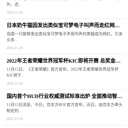
外，还...
2022-11-16
日本奶牛猫因发出类似宝可梦电子叫声而走红网络
引发众多粉丝追捧
岛国一只能够发出类似宝可梦电子声音叫声的黑猫成为网红，引发
众多...
2022-11-16
2022年王者荣耀世界冠军杯KIC即将开赛 总奖金池
高达千万美元
11月15日，《王者荣耀》官方宣布，2022年王者荣耀世界冠军杯
KIC将于...
2022-11-16
国内首个HUD行业权威测试标准出炉 全面推动智能
座舱解决方案创新
11月15日消息，今日，京东方BOE官方宣布，近日，由京东方牵头
制定的...
2022-11-16