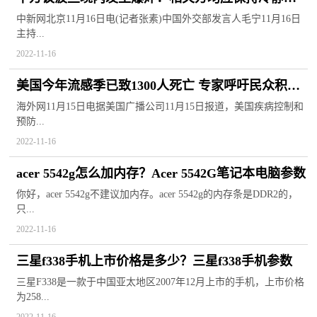
制
中新网北京11月16日电(记者张素)中国外交部发言人毛宁11月16日
主持...
2022-11-16
美国今年流感季已致1300人死亡 专家呼吁民众积极
接种疫苗
海外网11月15日电据美国广播公司11月15日报道，美国疾病控制和
预防...
2022-11-16
acer 5542g怎么加内存？Acer 5542G笔记本电脑参数
你好，acer 5542g不建议加内存。acer 5542g的内存条是DDR2的，
只...
2022-11-16
三星f338手机上市价格是多少？三星f338手机参数
三星F338是一款于中国亚太地区2007年12月上市的手机，上市价格
为258...