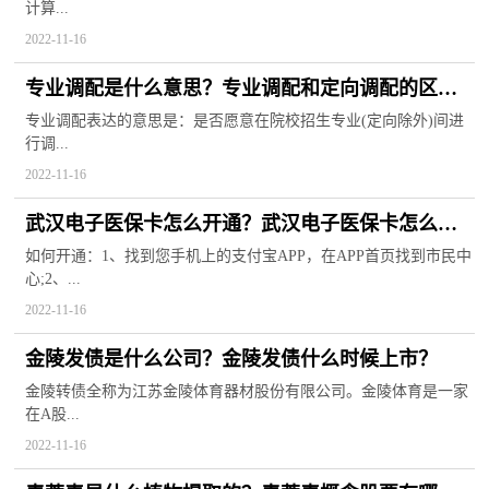
计算...
2022-11-16
专业调配是什么意思？专业调配和定向调配的区别
是什么？
专业调配表达的意思是：是否愿意在院校招生专业(定向除外)间进
行调...
2022-11-16
武汉电子医保卡怎么开通？武汉电子医保卡怎么查
余额？
如何开通：1、找到您手机上的支付宝APP，在APP首页找到市民中
心;2、...
2022-11-16
金陵发债是什么公司？金陵发债什么时候上市？
金陵转债全称为江苏金陵体育器材股份有限公司。金陵体育是一家
在A股...
2022-11-16