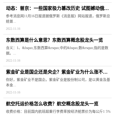
动态：普京：一些国家极力篡改历史 试图撼动俄罗
斯主权
参考消息网11月16日报道据俄罗斯《消息报》网站报道，俄罗斯总
统普...
2022-11-16
东数西算是什么意思？东数西算概念股龙头一览
含义：1、&lsquo;东数西算&rsquo;中的&lsquo;数&rsquo;指的是数
据。...
2022-11-16
紫金矿业是国企还是央企？紫金矿业为什么涨不上
去？
你好，紫金矿业不是国企。紫金矿业是股份制公司，是以黄金及基
本金...
2022-11-16
航空托运价格怎么收费？航空概念股龙头一览
收费价格：目前国内航班超重行李费率按经济舱票价为每公斤1 5%