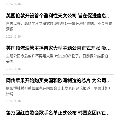
2022-11-16
英国伦敦开设首个盈利性天文公司 旨在促进信息化
共享交流方面发展
自古以来，高精尖科学研究领域始终处于象牙塔的顶端，不会与充
满铜...
2022-11-16
美国顶流油管主播自家大型主题公园正式开张 吸引
大批游客前往观赏
主题公园今后或许不再是大型IP企业的产物了，日前据外媒报道，
美国...
2022-11-16
网传苹果开始购买美国和欧洲制造的芯片 为公司转
型计划的一部分
据彭博社援引蒂姆库克在内部会议上发表的评论报道，苹果计划开
始购...
2022-11-16
第73回红白歌会歌手名单正式公布 韩国女团IVE与