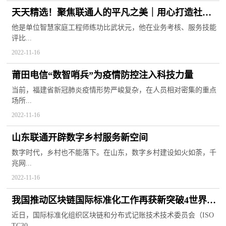
天天精选！聚焦联通人的平凡之美｜用心打造社区
服务名片
他是单位智慧家庭工程师练功比武状元，他在业务考核、服务技能
评比...
记天津联通服务之星、河东分公司卫国道网格智家
工程师冯加生
2022-11-16
莆田电信“数智哨兵”为疫情防控注入科技力量
当前，福建省新冠肺炎疫情形势严峻复杂，在人员相对密集的重点
场所...
2022-11-16
山东联通开辟数字乡村服务新空间
数字时代，乡村也不能落下。在山东，数字乡村建设如火如荼，千
兆网...
2022-11-16
我国推动区块链国际标准化工作再获新突破4世界今
亮点
近日，国际标准化组织区块链和分布式记账技术技术委员会（ISO
TC30...