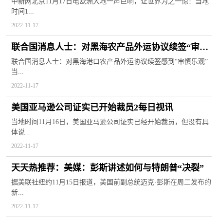
中新网北京11月17日电欧洲大地一声巨响，让世界为之一惊！当地
时间1...
2022-11-17
联合国消息人士：对黑海农产品外运协议续签“审慎
乐观”1世界快报
联合国消息人士：对黑海港口农产品外运协议续签感到“审慎乐观”
当...
2022-11-17
美国亚马逊公司证实已开始裁员2每日视讯
当地时间11月16日，美国亚马逊公司证实已经开始裁员，但没有具
体说...
2022-11-17
天天热推荐：美媒：彭斯讲述如何与特朗普“决裂”
据美联社纽约11月15日报道，美国前副总统迈克·彭斯在周二发布的
新...
2022-11-17