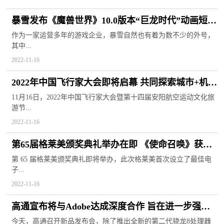
暴雪发布《魔兽世界》10.0版本“巨龙时代”动画短片
将与11月底上线
作为一家运营多年的游戏企业，暴雪自然也有着为数不少的外号，
其中...
2022-11-16
2022年中国飞行家大会即将启幕 共同探索城市+机场
的新发展模式
11月16日，2022年中国飞行家大会暨第十四届安阳航空运动文化旅
游节...
2022-11-16
第65届格莱美颁奖典礼举办在即 《使命召唤》获电
子游戏音乐奖提名
第 65 届格莱美颁奖典礼即将举办，此次格莱美首次设立了最佳电
子...
2022-11-16
高通宣布将与Adobe达成深度合作 旨在进一步强化
产品的生产力表现
今天，高通召开新品发布会，除了推出全新的第二代骁龙8处理器