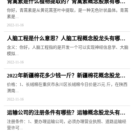
青蒿素是什么植物提取的？青蒿素概念股票有哪
些？
你好，青蒿素是从黄花蒿茎叶中提取，是一种无色针状晶体。青蒿
素是...
2022-11-16
人脑工程是什么意思？人脑工程概念股龙头有哪
些？
含义：你好，人脑工程指的是开发一个可以实现神经信息学、大脑
模拟...
2022-11-16
2022年新疆棉花多少钱一斤？新疆棉花概念股龙头
股票
价格：1、长绒棉在重庆市永川区长绒棉今日价是25元 斤，在陕西
渭南...
2022-11-16
运输公司的注册条件有哪些？运输概念股龙头有哪
些？
注册条件：1、要办理运输公司，必须办理营业执照、道路运输经
营许可...