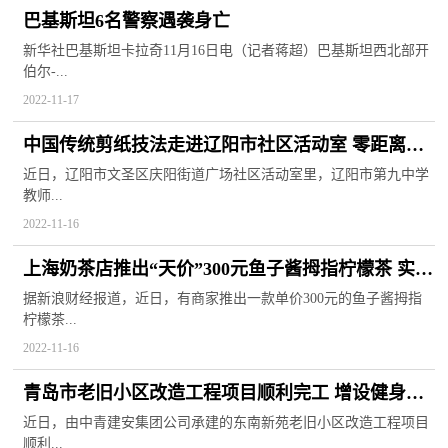
巴基斯坦6名警察遇袭身亡
新华社巴基斯坦卡拉奇11月16日电（记者蒋超）巴基斯坦西北部开
伯尔-...
2022-11-17
中国传统剪纸技法走进辽阳市社区活动室 零距离感
受非遗艺术魅力
近日，辽阳市文圣区庆阳街道广场社区活动室里，辽阳市第九中学
教师...
2022-11-16
上海奶茶店推出“天价”300元鱼子酱拇指柠檬茶 实则
为澳洲指橙代替
据新浪财经报道，近日，有商家推出一款单价300元的鱼子酱拇指
柠檬茶...
2022-11-16
青岛市老旧小区改造工程项目顺利完工 增设健身设
施和无障碍设施等
近日，由中青建安集团公司承建的东南新苑老旧小区改造工程项目
顺利...