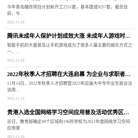
完成任务目标
今年青岛棚改项目计划新开工2551套，基本建成9257套，截至目
前，今...
2022-11-16
腾讯未成年人保护计划成效大涨 未成年人游戏时长
同比下降92%
智能手机的大量普及让手机游戏成为了很多人最主要的娱乐方式之
一，...
2022-11-16
2022年秋季人才招聘在大连启幕 为企业与求职者搭
建精准对接平台
11月14日，2022年秋季人才招聘暨2023年应届大中专毕业生就业洽
谈周...
2022-11-16
贵港入选全国网络学习空间应用普及活动优秀区域
在线教学取得成效
近日，教育部确定40个区域和196所学校为2021年度网络学习空间
应用普...
2022-11-16