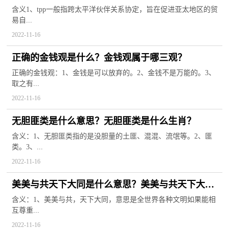
含义1、tpp一般指跨太平洋伙伴关系协定，旨在促进亚太地区的贸
易自...
2022-11-16
正确的金钱观是什么？金钱观属于哪三观？
正确的金钱观：1、金钱是可以放弃的。2、金钱不是万能的。3、
取之有...
2022-11-16
无胆匪类是什么意思？无胆匪类是什么生肖？
含义：1、无胆匪类指的是没胆量的土匪、混混、流氓等。2、匪
类。3、...
2022-11-16
美美与共天下大同是什么意思？美美与共天下大同
是谁说的？
含义：1、美美与共，天下大同，意思是全世界各种文明如果能相
互尊重...
2022-11-16