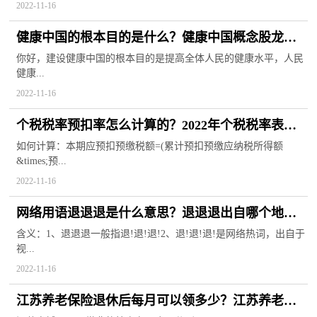
2022-11-16
健康中国的根本目的是什么？健康中国概念股龙头
有哪些？
你好，建设健康中国的根本目的是提高全体人民的健康水平，人民
健康...
2022-11-16
个税税率预扣率怎么计算的？2022年个税税率表速
算扣除数
如何计算：本期应预扣预缴税额=(累计预扣预缴应纳税所得额
&times;预...
2022-11-16
网络用语退退退是什么意思？退退退出自哪个地
方？
含义：1、退退退一般指退!退!退!2、退!退!退!是网络热词，出自于
视...
2022-11-16
江苏养老保险退休后每月可以领多少？江苏养老保