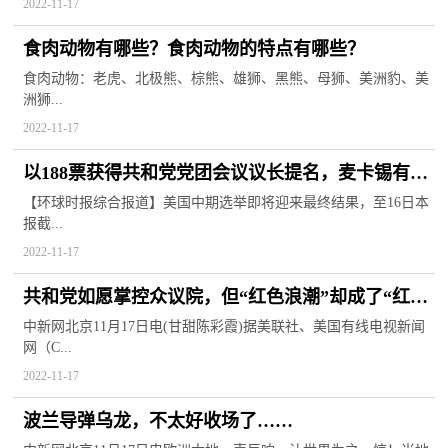
2022-11-17
食肉动物有哪些？食肉动物的特点有哪些？
食肉动物：老虎、北极熊、棕熊、雄狮、黑熊、母狮、美洲豹、美
洲狮...
2022-11-17
以188票获得共和党党团会议议长提名，麦卡锡有望
任美国众议长
【环球时报综合报道】美国中期选举即将迎来最终结果，至16日本
报截...
2022-11-17
共和党如愿掌控众议院，但“红色浪潮”却成了“红色
涟漪”
中新网北京11月17日电(甘甜陈彩霞)据美联社、美国有线电视新闻
网（C...
2022-11-17
波兰导弹乌龙，不太好收场了……