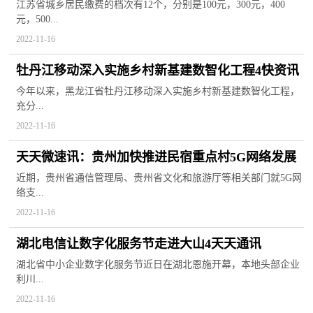
险缴费基数2022
江苏省城乡居民缴费的档次有12个，分别是100元，300元，400
元，500...
2022-11-16
牡丹江移动深入实施乡村新基建数智化工程4快资讯
今年以来，黑龙江省牡丹江移动深入实施乡村新基建数智化工程，
充分...
2022-11-16
天天微速讯：贵州加快推进民宿重点村5G网络发展
近期，贵州省通信管理局、贵州省文化和旅游厅等相关部门就5G网
络支...
2022-11-16
湖北电信让数字化服务节走进大山4天天通讯
湖北省中小企业数字化服务节近日在湖北恩施开幕，本地头部企业
利川...
2022-11-16