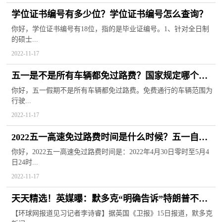
学位证书编号有多少位？学位证书编号怎么查询？
你好，学位证书编号有18位，指的是毕业证编号。1、针对全日制
的硕士...
2022-11-17
五一是不是所有车辆都免过路费？国家规定哪个节
日高速免过路费？
你好，五一假期不是所有车辆都免过路费。免费通行的车辆范围为
行驶...
2022-11-17
2022五一高速免过路费时间是什么时候？五一自驾
出现要注意什么？
你好，2022五一高速免过路费时间是：2022年4月30日零时至5月4
日24时...
2022-11-17
天天精选！英媒曝：默多克“明确告诉”特朗普不再
支持他竞选美国总统
【环球网报道见习记者李诗睿】据英国《卫报》15日报道，默多克