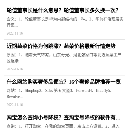
轮值董事长是什么意思？轮值董事长多久换一次？
含义：1、轮值董事长是华为内部结构的一种。2、华为在治理层实
行集...
2022-11-16
近期蔬菜价格为何跳涨？蔬菜价格最新行情走势
原因：1、随着天气转凉，山东寿光、河北张家口等北方蔬菜主产
区逐渐...
2022-11-16
什么网站购买奢侈品便宜？16个奢侈品牌推荐一览
网站：1、Shopbop2、Saks 第五大道3、Forward4、Bluefly5、
Revolve...
2022-11-16
淘宝怎么查询小号降权？查淘宝号降权的软件有哪
些？
查询：1、打开淘宝，在我的淘宝页面，点击上方设置。2、进入