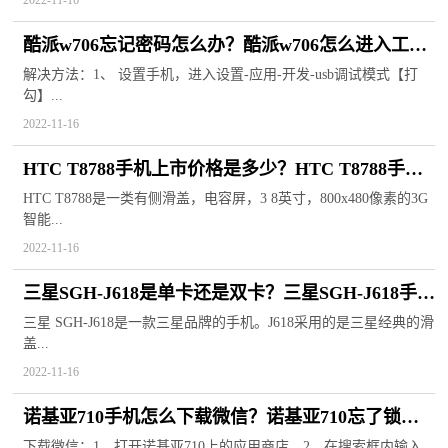
2022-11-16
酷派w706忘记密码怎么办？酷派w706怎么进入工程
模式？
解决方法：1、 设置手机，进入设置-应用-开发-usb调试模式【打
勾】...
2022-11-16
HTC T8788手机上市价格是多少？HTC T8788手机
参数
HTC T8788是一类有侧滑盖，电容屏，3 8英寸，800x480像素的3G
智能...
2022-11-16
三星SGH-J618是单卡还是双卡？三星SGH-J618手机
参数
三星 SGH-J618是一款三星品牌的手机。J618采用的是三星经典的滑
盖...
2022-11-16
诺基亚710手机怎么下载微信？诺基亚710忘了锁屏
密码怎么解锁？
下载微信：1、打开诺基亚710上的应用商店。2、在搜索框内输入