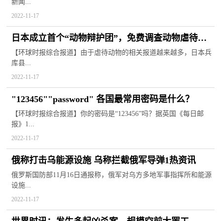
新闻...
2022-11-17
日本成立首个“动物辩护团”，免费调查动物虐待案3
全球聚看点
【环球时报综合报道】由于虐待动物的相关报道越来越多，日本兵
库县...
2022-11-17
"123456""password" 各国最常用密码是什么？
【环球时报综合报道】你的密码是“123456”吗？据英国《每日邮
报》1...
2022-11-17
俄称打击乌能源设施 乌称拦截俄军导弹1热资讯
俄罗斯国防部11月16日通报称，俄军对乌方多地军事指挥所和能源
设施...
2022-11-17