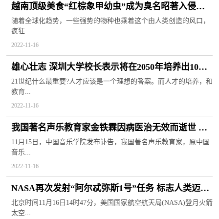
越南顶级美食“红棕象甲幼虫”成为臭名昭著入侵物
质 于南方泛滥成灾
随着全球化趋势，一些强势的物种也乘着这个由人类创造的风口，
疯狂...
2022-11-16
雄心壮志 深圳大学校长表示将在2050年培养出10位
马化腾级校友
21世纪什么最重要?人才应该是一个理想的答案。而人才的培养，和
教育...
2022-11-16
我国著名声乐教育家金铁霖因病医治无效而逝世 曾
培养出无数优秀学生
11月15日，中国音乐学院发布讣告，我国著名声乐教育家，原中国
音乐...
2022-11-16
NASA再次发射“阿尔忒弥斯1号”任务 标志人类迈出
重返月球第一步
北京时间11月16日14时47分，美国国家航空航天局(NASA)登月火箭
太空...