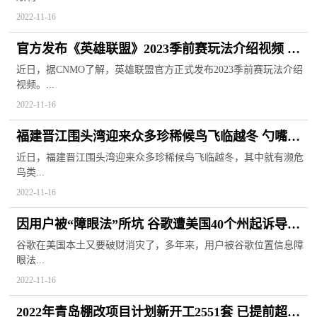
2022-11-16
官方发布《英雄联盟》2023季前赛玩法介绍视频 炼
金科技亚龙回归
近日，据CNMO了解，英雄联盟官方正式发布2023季前赛玩法介绍
视频。...
2022-11-16
福建晋江围头湾迎来众多珍稀候鸟飞临越冬 勺嘴鹬
全球数量仅有600多只
近日，福建晋江围头湾迎来众多珍稀候鸟飞临越冬，其中就有濒危
鸟类...
2022-11-16
因用户被“障眼法”所坑 谷歌遭美国40个州起诉导致
赔偿3.915亿美元
谷歌在美国本土又要破财消灾了，多年来，用户被谷歌位置信息障
眼法...
2022-11-16
2022年青岛棚改项目计划新开工2551套 已提前超额