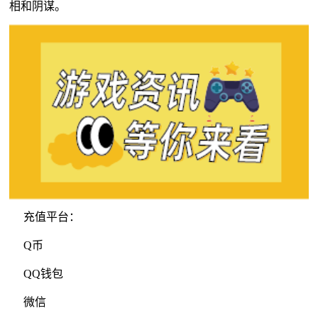
相和阴谋。
充值平台：
Q币
QQ钱包
微信