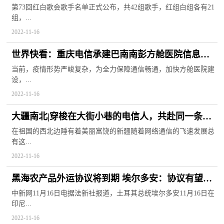
TWICE入选红组
第73回红白歌会歌手名单正式公布，共42组歌手，红组白组各有21
组，...
2022-11-16
世界快看：重庆电信承建巴南南彭方舱医院信息化
系统平台全面投用
当前，疫情形势严峻复杂，为全力保障通信畅通，加快方舱医院建
设，...
2022-11-16
大疆南北|穿梭在大街小巷的电信人，共赴同一条通
信道路！
在祖国的西北边陲有着美丽富饶的新疆随着网络通信的飞速发展总
有这...
2022-11-16
黑海农产品外运协议将到期 埃尔多安：协议有望延
续0世界热头条
中新网11月16日电据法新社报道，土耳其总统埃尔多安11月16日在
印尼...
2022-11-16