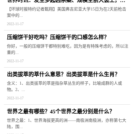
世界时讯：发生多起凶杀案、规模空前大罢工，美
国大学起风波
【环球时报特约记者甄翔】美国弗吉尼亚大学15日为在2天前枪击
案中的...
2022-11-17
压缩饼干好吃吗？压缩饼干的口感怎么样？
你好，一般的压缩饼干都特别难吃，因为是有特殊考虑的，所以注
重的...
2022-11-17
出类拔萃的萃什么意思？出类拔萃是什么生肖？
含义：1、出类拔萃的萃是指杂草丛生的样子，比喻成群的人或
物。2、...
2022-11-17
世界之最有哪些？45个世界之最分别是什么？
世界之最：1、世界海拔更高的洲——南极洲南极洲，亦称第七大
陆，围...