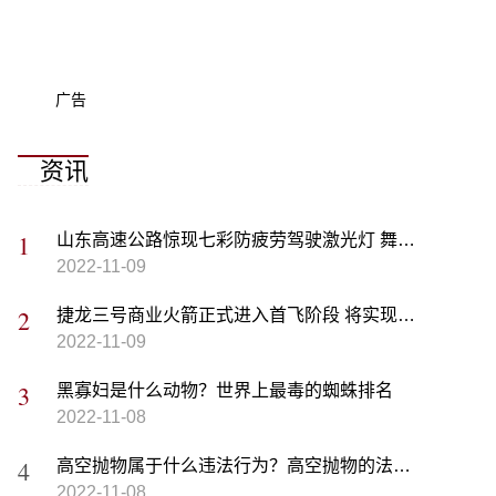
广告
资讯
山东高速公路惊现七彩防疲劳驾驶激光灯 舞厅蹦迪既视感引网友围观
2022-11-09
捷龙三号商业火箭正式进入首飞阶段 将实现海上热发射里程碑式跨越
2022-11-09
黑寡妇是什么动物？世界上最毒的蜘蛛排名
2022-11-08
高空抛物属于什么违法行为？高空抛物的法律责任最新规定
2022-11-08